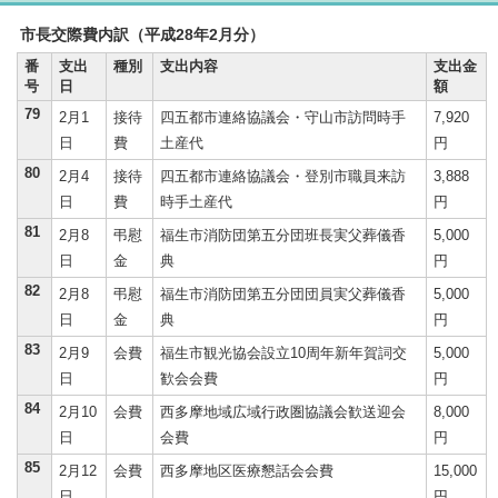
市長交際費内訳（平成28年2月分）
番
支出
種別
支出内容
支出金
号
日
額
79
2月1
接待
四五都市連絡協議会・守山市訪問時手
7,920
日
費
土産代
円
80
2月4
接待
四五都市連絡協議会・登別市職員来訪
3,888
日
費
時手土産代
円
81
2月8
弔慰
福生市消防団第五分団班長実父葬儀香
5,000
日
金
典
円
82
2月8
弔慰
福生市消防団第五分団団員実父葬儀香
5,000
日
金
典
円
83
2月9
会費
福生市観光協会設立10周年新年賀詞交
5,000
日
歓会会費
円
84
2月10
会費
西多摩地域広域行政圏協議会歓送迎会
8,000
日
会費
円
85
2月12
会費
西多摩地区医療懇話会会費
15,000
日
円