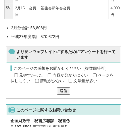
86
2月15
会費
福生会新年会会費
4,000
日
円
2月分合計 53,808円
平成27年度累計 570,672円
より良いウェブサイトにするためにアンケートを行って
います
このページの感想をお聞かせください（複数回答可）
見やすかった
内容が分かりにくい
ページを
探しにくい
情報が少ない
文章量が多い
送信
このページに関する
お問い合わせ
企画財政部 秘書広報課 秘書係
〒197-8501 東京都福生市本町5