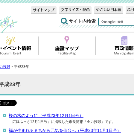
サイト内検索
力投球
> 平成23年
平成23年
桜の木のように（平成23年12月1日号）
「広報ふっさ12月1日号」に掲載した市長随想「全力投球」です。
福が生まれるまちから元気を仙台へ（平成23年11月1日号）