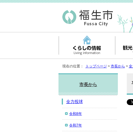
現在の位置：
トップページ
>
市長から
>
全
市長から
全力投球
令和8年
令和7年