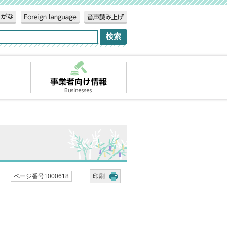
ページ番号1000618
印刷