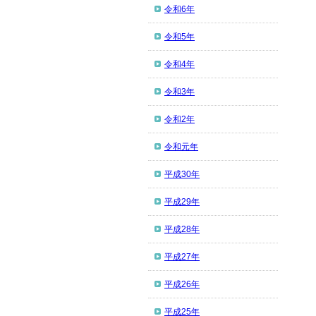
令和6年
令和5年
令和4年
令和3年
令和2年
令和元年
平成30年
平成29年
平成28年
平成27年
平成26年
平成25年