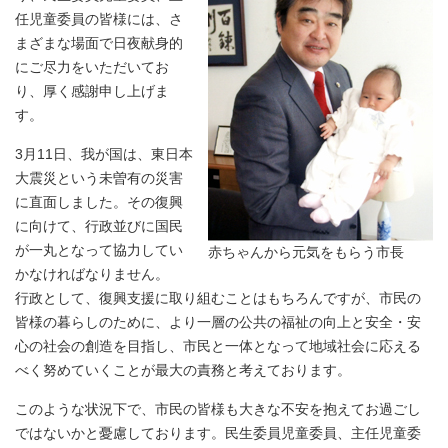
任児童委員の皆様には、さ
まざまな場面で日夜献身的
にご尽力をいただいてお
り、厚く感謝申し上げま
す。
3月11日、我が国は、東日本
大震災という未曽有の災害
に直面しました。その復興
に向けて、行政並びに国民
が一丸となって協力してい
赤ちゃんから元気をもらう市長
かなければなりません。
行政として、復興支援に取り組むことはもちろんですが、市民の
皆様の暮らしのために、より一層の公共の福祉の向上と安全・安
心の社会の創造を目指し、市民と一体となって地域社会に応える
べく努めていくことが最大の責務と考えております。
このような状況下で、市民の皆様も大きな不安を抱えてお過ごし
ではないかと憂慮しております。民生委員児童委員、主任児童委