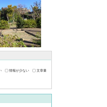
い
情報が少ない
文章量