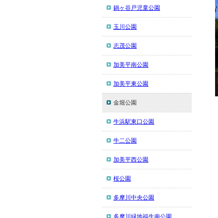
鍋ヶ谷戸児童公園
玉川公園
志茂公園
加美平南公園
加美平東公園
金堀公園
牛浜駅東口公園
牛二公園
加美平西公園
桜公園
多摩川中央公園
多摩川緑地福生南公園