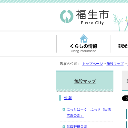
現在の位置：
トップページ
>
施設マップ
>
施設マップ
公園
にっとぱーく ふっさ（田園
広場公園）
武蔵野橋公園