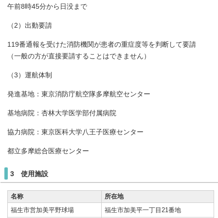
午前8時45分から日没まで
（2）出動要請
119番通報を受けた消防機関が患者の重症度等を判断して要請
（一般の方が直接要請することはできません）
（3）運航体制
発進基地：東京消防庁航空隊多摩航空センター
基地病院：杏林大学医学部付属病院
協力病院：東京医科大学八王子医療センター
都立多摩総合医療センター
3 使用施設
名称
所在地
福生市営加美平野球場
福生市加美平一丁目21番地