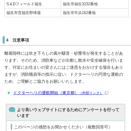
S＆Dフィールド福生
福生市福生3232番地
福生市営福生野球場
福生市牛浜162番地
4 注意事項
離着陸時には吹き下ろしの風や騒音・砂塵等が発生することがあ
ります。そのため、消防車などが出動し散水や安全確保を行いま
す。付近にお住まいの皆さんにはご迷惑をおかけする場合もあり
ますが、消防職員等の指示に従い、ドクターヘリの円滑な運航の
ため、ご理解とご協力をお願いいたします。
ドクターヘリの運航開始（東京都）
（外部リンク）
より良いウェブサイトにするためにアンケートを行って
います
このページの感想をお聞かせください（複数回答可）