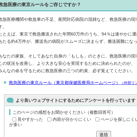
救急医療の東京ルールをご存じですか？
救急医療機関や救急車の不足、夜間対応病院の混雑など、救急医療の現
す。
たとえば、東京で救急搬送された年間60万件のうち、94％は速やかに
あたる約4万件が、搬送先の病院がスムーズに決まらず、搬送困難にな
あなたの家族、そしてあなた自身の「もしも」のときに、救急医療の現
この状況を改善し、より大きな安心を実現するために決められたのが、
みんなの命を守るために救急医療の三つの約束、必ず覚えてください。
救急医療の東京ルール（東京都保健医療局ホームページ）
（外部リ
より良いウェブサイトにするためにアンケートを行っています
このページの感想をお聞かせください（複数回答可）
見やすかった
内容が分かりにくい
ページを探しにく
が多い
送信