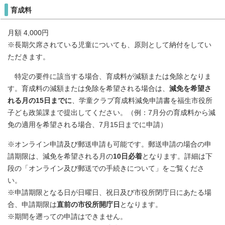
育成料
月額 4,000円
※長期欠席されている児童についても、原則として納付をしてい
ただきます。
特定の要件に該当する場合、育成料が減額または免除となりま
す。育成料の減額または免除を希望される場合は、
減免を希望さ
れる月の15日までに
、学童クラブ育成料減免申請書を福生市役所
子ども政策課まで提出してください。（例：7月分の育成料から減
免の適用を希望される場合、7月15日までに申請）
※オンライン申請及び郵送申請も可能です。郵送申請の場合の申
請期限は、減免を希望される月の
10日必着
となります。詳細は下
段の「オンライン及び郵送での手続きについて」をご覧くださ
い。
※申請期限となる日が日曜日、祝日及び市役所閉庁日にあたる場
合、申請期限は
直前の市役所開庁日
となります。
※期間を遡っての申請はできません。