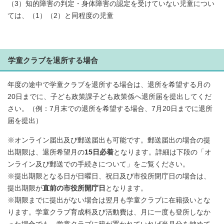
（3）知的障害の判定・身体障害の認定を受けていない児童につい
ては、（1）（2）と同程度の児童
学童クラブを退所する場合
年度の途中で学童クラブを退所する場合は、退所を希望する月の
20日までに、子ども政策課子ども政策係へ退所届を提出してくだ
さい。（例：7月末での退所を希望する場合、7月20日までに退所
届を提出）
※オンライン届出及び郵送届出も可能です。郵送届出の場合の提
出期限は、退所希望月の
15日必着
となります。詳細は下段の「オ
ンライン及び郵送での手続きについて」をご覧ください。
※提出期限となる日が日曜日、祝日及び市役所閉庁日の場合は、
提出期限が
直前の市役所開庁日
となります。
※期限までに提出がない場合は翌月も学童クラブに在籍扱いとな
ります。学童クラブ育成料及び活動費は、月に一度も登所しなか