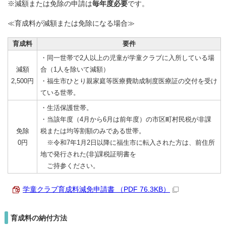
※減額または免除の申請は
毎年度必要
です。
≪育成料が減額または免除になる場合≫
育成料
要件
・同一世帯で2人以上の児童が学童クラブに入所している場
減額
合（1人を除いて減額）
2,500円
・福生市ひとり親家庭等医療費助成制度医療証の交付を受け
ている世帯。
・生活保護世帯。
・
当該年度（4月から6月は前年度）の市区町村民税
が非課
免除
税または均等割額のみである世帯。
0円
※令和7年1月2日以降に福生市に転入された方は、前住所
地で発行された(非)課税証明書を
ご持参ください。
学童クラブ育成料減免申請書 （PDF 76.3KB）
育成料の納付方法