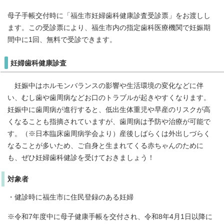
母子手帳交付時に「福生市妊婦歯科健康診査受診票」をお渡しし
ます。この受診票により、福生市内の指定歯科医療機関で妊娠期
間中に1回、無料で受診できます。
妊婦歯科健康診査
妊娠中はホルモンバランスの影響や生活環境の変化などに伴
い、むし歯や歯周病などお口のトラブルが起きやすくなります。
妊娠中に歯周病が進行すると、低出生体重児や早産のリスクが高
くなることも指摘されていますが、歯周病は予防や治療が可能で
す。（※日本臨床歯周病学会より）産後しばらくは外出しづらく
なることが多いため、ご自身と生まれてくる赤ちゃんのために
も、ぜひ妊婦歯科健診を受けておきましょう！
対象者
・健診時に福生市に住民登録のある妊婦
※令和7年度中に母子健康手帳を交付され、令和8年4月1日以降に