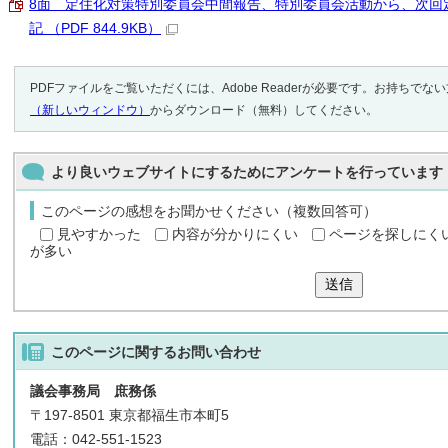
8面 定住化対策特別委員会中間報告、特別委員会活動から、次回
記 （PDF 844.9KB）
PDFファイルをご覧いただくには、Adobe Readerが必要です。お持ちでな
（新しいウィンドウ）
からダウンロード（無料）してください。
より良いウェブサイトにするためにアンケートを行っています
このページの感想をお聞かせください（複数回答可）
見やすかった
内容が分かりにくい
ページを探しにく
が多い
送信
このページに関する
お問い合わせ
議会事務局 庶務係
〒197-8501 東京都福生市本町5
電話：042-551-1523