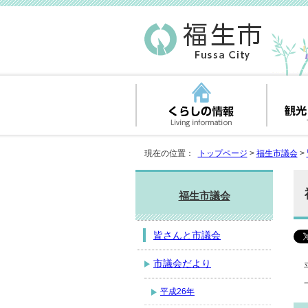
現在の位置：
トップページ
>
福生市議会
>
福生市議会
皆さんと市議会
市議会だより
平成26年