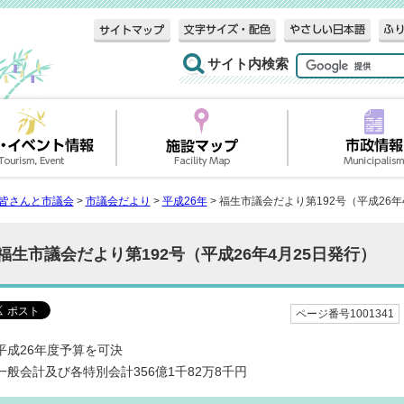
サイト内検索
皆さんと市議会
>
市議会だより
>
平成26年
> 福生市議会だより第192号（平成26年
福生市議会だより第192号（平成26年4月25日発行）
ページ番号1001341
平成26年度予算を可決
一般会計及び各特別会計356億1千82万8千円