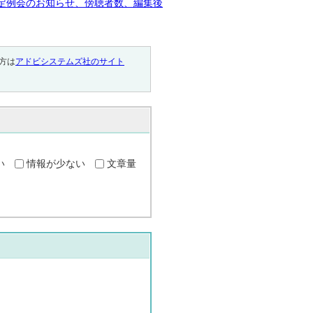
定例会のお知らせ、傍聴者数、編集後
い方は
アドビシステムズ社のサイト
い
情報が少ない
文章量