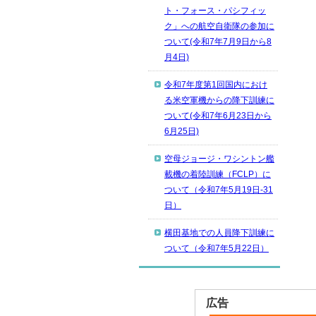
ト・フォース・パシフィッ
ク」への航空自衛隊の参加に
ついて(令和7年7月9日から8
月4日)
令和7年度第1回国内におけ
る米空軍機からの降下訓練に
ついて(令和7年6月23日から
6月25日)
空母ジョージ・ワシントン艦
載機の着陸訓練（FCLP）に
ついて（令和7年5月19日-31
日）
横田基地での人員降下訓練に
ついて（令和7年5月22日）
広告