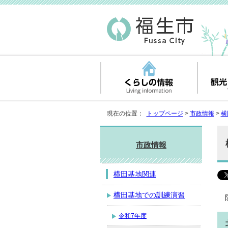
現在の位置：
トップページ
>
市政情報
>
横
市政情報
横田基地関連
横田基地での訓練演習
令和7年度