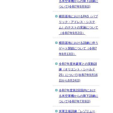
る米空軍機からの降下訓練に
ついて(令和7年9月9日)
横田基地におけるPAS（パブ
リック・アドレス・システ
ム）のテストの実施について
（令和7年9月2日）
横田基地における訓練に伴う
ゲート閉鎖について（令和7
年8月13日）
令和7年度米豪軍との実動訓
練（オリエント・シールド
25）について(令和7年9月16
日から9月24日)
令和7年度第2回国内におけ
る米空軍機からの降下訓練に
ついて(令和7年7月9日)
米軍主催訓練「レゾリュー