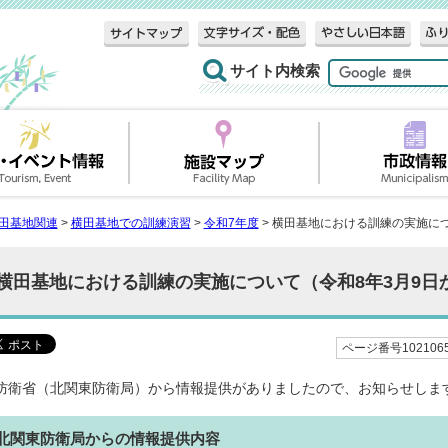
サイト内検索
田基地関連
>
横田基地での訓練演習
>
令和7年度
> 横田基地における訓練の実施につ
横田基地における訓練の実施について（令和8年3月9日か
ページ番号102106
防衛省（北関東防衛局）から情報提供がありましたので、お知らせしま
北関東防衛局からの情報提供内容