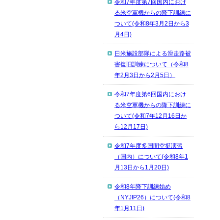
令和7年度第7回国内におけ
る米空軍機からの降下訓練に
ついて(令和8年3月2日から3
月4日)
日米施設部隊による滑走路被
害復旧訓練について（令和8
年2月3日から2月5日）
令和7年度第6回国内におけ
る米空軍機からの降下訓練に
ついて(令和7年12月16日か
ら12月17日)
令和7年度多国間空挺演習
（国内）について(令和8年1
月13日から1月20日)
令和8年降下訓練始め
（NYJIP26）について(令和8
年1月11日)