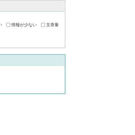
い
情報が少ない
文章量