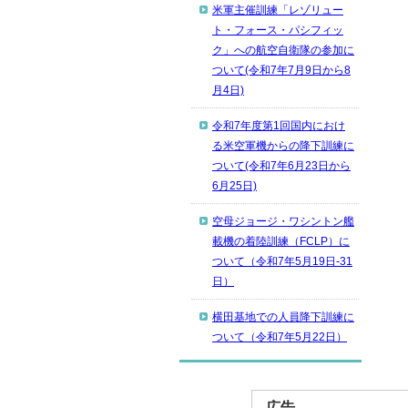
米軍主催訓練「レゾリュー
ト・フォース・パシフィッ
ク」への航空自衛隊の参加に
ついて(令和7年7月9日から8
月4日)
令和7年度第1回国内におけ
る米空軍機からの降下訓練に
ついて(令和7年6月23日から
6月25日)
空母ジョージ・ワシントン艦
載機の着陸訓練（FCLP）に
ついて（令和7年5月19日-31
日）
横田基地での人員降下訓練に
ついて（令和7年5月22日）
広告