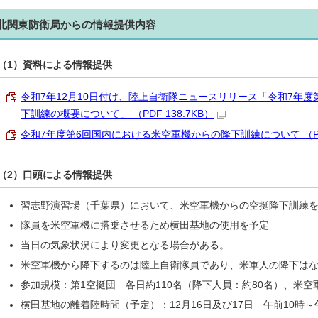
北関東防衛局からの情報提供内容
（1）資料による情報提供
令和7年12月10日付け、陸上自衛隊ニュースリリース「令和7年
下訓練の概要について」 （PDF 138.7KB）
令和7年度第6回国内における米空軍機からの降下訓練について （PDF 
（2）口頭による情報提供
習志野演習場（千葉県）において、米空軍機からの空挺降下訓練
隊員を米空軍機に搭乗させるため横田基地の使用を予定
当日の気象状況により変更となる場合がある。
米空軍機から降下するのは陸上自衛隊員であり、米軍人の降下は
参加規模：第1空挺団 各日約110名（降下人員：約80名）、米空軍
横田基地の離着陸時間（予定）：12月16日及び17日 午前10時～