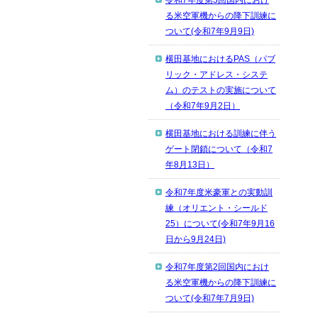
令和7年度第3回国内におけ
る米空軍機からの降下訓練に
ついて(令和7年9月9日)
横田基地におけるPAS（パブ
リック・アドレス・システ
ム）のテストの実施について
（令和7年9月2日）
横田基地における訓練に伴う
ゲート閉鎖について（令和7
年8月13日）
令和7年度米豪軍との実動訓
練（オリエント・シールド
25）について(令和7年9月16
日から9月24日)
令和7年度第2回国内におけ
る米空軍機からの降下訓練に
ついて(令和7年7月9日)