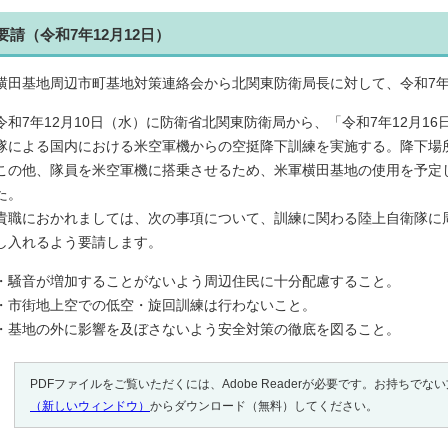
要請（令和7年12月12日）
横田基地周辺市町基地対策連絡会から北関東防衛局長に対して、令和7年
令和7年12月10日（水）に防衛省北関東防衛局から、「令和7年12月1
隊による国内における米空軍機からの空挺降下訓練を実施する。降下場
この他、隊員を米空軍機に搭乗させるため、米軍横田基地の使用を予定
た。
貴職におかれましては、次の事項について、訓練に関わる陸上自衛隊に
し入れるよう要請します。
・騒音が増加することがないよう周辺住民に十分配慮すること。
・市街地上空での低空・旋回訓練は行わないこと。
・基地の外に影響を及ぼさないよう安全対策の徹底を図ること。
PDFファイルをご覧いただくには、Adobe Readerが必要です。お持ちでな
（新しいウィンドウ）
からダウンロード（無料）してください。