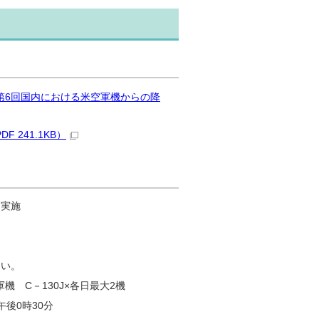
度第6回国内における米空軍機からの降
241.1KB）
を実施
ない。
機 C－130J×各日最大2機
午後0時30分