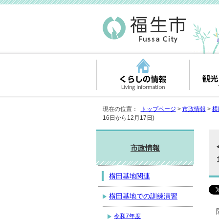
現在の位置：
トップページ
>
市政情報
>
横
16日から12月17日)
市政情報
横田基地関連
横田基地での訓練演習
令和7年度