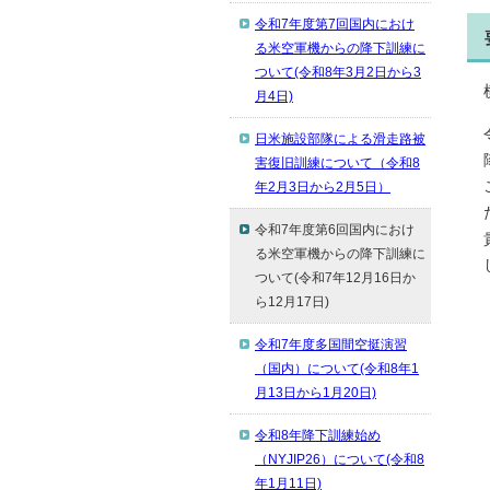
令和7年度第7回国内におけ
る米空軍機からの降下訓練に
ついて(令和8年3月2日から3
月4日)
日米施設部隊による滑走路被
害復旧訓練について（令和8
年2月3日から2月5日）
令和7年度第6回国内におけ
る米空軍機からの降下訓練に
ついて(令和7年12月16日か
ら12月17日)
令和7年度多国間空挺演習
（国内）について(令和8年1
月13日から1月20日)
令和8年降下訓練始め
（NYJIP26）について(令和8
年1月11日)