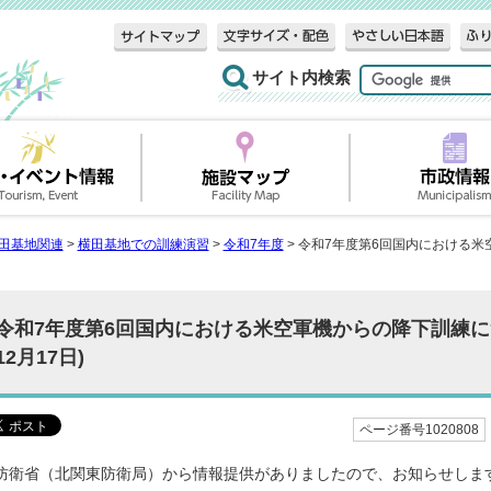
サイト内検索
田基地関連
>
横田基地での訓練演習
>
令和7年度
> 令和7年度第6回国内における米
令和7年度第6回国内における米空軍機からの降下訓練につ
12月17日)
ページ番号1020808
防衛省（北関東防衛局）から情報提供がありましたので、お知らせしま