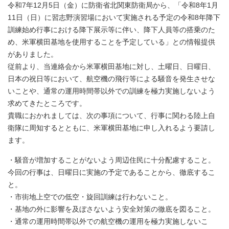
令和7年12月5日（金）に防衛省北関東防衛局から、「令和8年1月
11日（日）に習志野演習場において実施される予定の令和8年降下
訓練始め行事における降下展示等に伴い、降下人員等の搭乗のた
め、米軍横田基地を使用することを予定している」との情報提供
がありました。
従前より、当連絡会から米軍横田基地に対し、土曜日、日曜日、
日本の祝日等において、航空機の飛行等による騒音を発生させな
いことや、通常の運用時間帯以外での訓練を極力実施しないよう
求めてきたところです。
貴職におかれましては、次の事項について、行事に関わる陸上自
衛隊に周知するとともに、米軍横田基地に申し入れるよう要請し
ます。
・騒音が増加することがないよう周辺住民に十分配慮すること。
今回の行事は、日曜日に実施の予定であることから、徹底するこ
と。
・市街地上空での低空・旋回訓練は行わないこと。
・基地の外に影響を及ぼさないよう安全対策の徹底を図ること。
・通常の運用時間帯以外での航空機の運用を極力実施しないこ