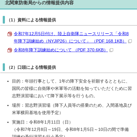
北関東防衛局からの情報提供内容
（1）資料による情報提供
令和7年12月5日付け、陸上自衛隊ニュースリリース「令和8
年降下訓練始め（NYJIP26）について」 （PDF 168.1KB）
令和8年降下訓練始めについて （PDF 370.6KB）
（2）口頭による情報提供
目的：年頭行事として、1年の降下安全を祈願するとともに、
国民の皆様に自衛隊や米軍等の活動を知っていただくために習
志野演習場において降下展示等を行うもの。
場所：習志野演習場（降下人員等の搭乗のため、入間基地及び
米軍横田基地を使用予定）
実施日：令和8年1月11日（日）
（令和7年12月8日～19日、令和8年1月5日～10日の間で準備
訓練や予行演習を行う予定）