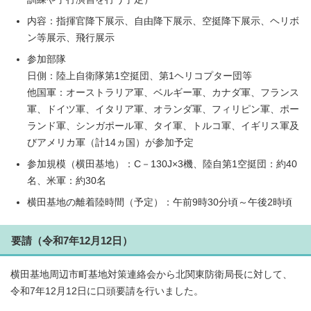
内容：指揮官降下展示、自由降下展示、空挺降下展示、ヘリボ
ン等展示、飛行展示
参加部隊
日側：陸上自衛隊第1空挺団、第1ヘリコプター団等
他国軍：オーストラリア軍、ベルギー軍、カナダ軍、フランス
軍、ドイツ軍、イタリア軍、オランダ軍、フィリピン軍、ポー
ランド軍、シンガポール軍、タイ軍、トルコ軍、イギリス軍及
びアメリカ軍（計14ヵ国）が参加予定
参加規模（横田基地）：C－130J×3機、陸自第1空挺団：約40
名、米軍：約30名
横田基地の離着陸時間（予定）：午前9時30分頃～午後2時頃
要請（令和7年12月12日）
横田基地周辺市町基地対策連絡会から北関東防衛局長に対して、
令和7年12月12日に口頭要請を行いました。