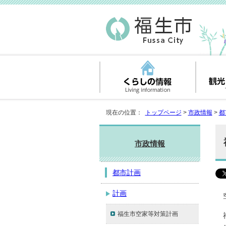
現在の位置：
トップページ
>
市政情報
>
都
市政情報
都市計画
計画
福生市空家等対策計画