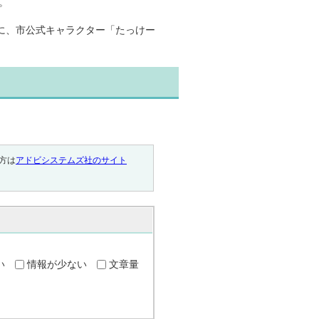
。
に、市公式キャラクター「たっけー
い方は
アドビシステムズ社のサイト
い
情報が少ない
文章量