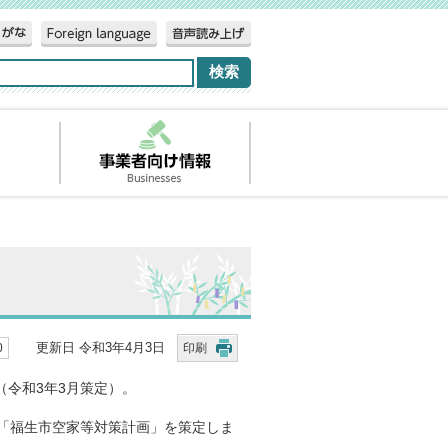
更新日 令和3年4月3日
0
印刷
令和3年3月策定）。
に「福生市空家等対策計画」を策定しま