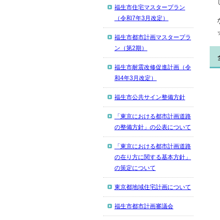
福生市住宅マスタープラン
（令和7年3月改定）
福生市都市計画マスタープラ
ン（第2期）
福生市耐震改修促進計画（令
和4年3月改定）
福生市公共サイン整備方針
「東京における都市計画道路
の整備方針」の公表について
「東京における都市計画道路
の在り方に関する基本方針」
の策定について
東京都地域住宅計画について
福生市都市計画審議会