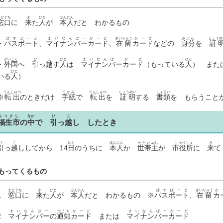
まどぐち
き
ひと
ほんにん
窓口
に
来
た
人
が
本人
だと わかるもの
ぱすぽーと
まいなんばーかーど
ざいりゅう
かーど
みぶん
しょうめ
・
パスポート
、
マイナンバーカード
、
在留
カード
などの
身分
を
証
がいこく
ひ
こ
ひと
まいなんばーかーど
ひと
・
外国
へ
引
っ
越
す
人
は
マイナンバーカード
（もっている
人
） ま
ひと
いる
人
）
てんしゅつ
てがみ
てんしゅつ
しょうめい
しょるい
※
転出
のときだけ
手紙
で
転出
を
証明
する
書類
を もらうこと
ふっさし
なか
ひ
こ
福生市
の
中
で
引
っ
越
し したとき
ひ
こ
にち
ほんにん
せたい
ぬし
し
やくしょ
き
引
っ
越
ししてから 14
日
のうちに
本人
か
世帯
主
が
市
役所
に
来
て
もってくるもの
まどぐち
き
ひと
ほんにん
ぱすぽーと
ざいりゅう
か
1
窓口
に
来
た
人
が
本人
だと わかるもの ※
パスポート
、
在留
カ
まいなんばー
つうち
かーど
まいなんばーかーど
2
マイナンバー
の
通知
カード
または
マイナンバーカード