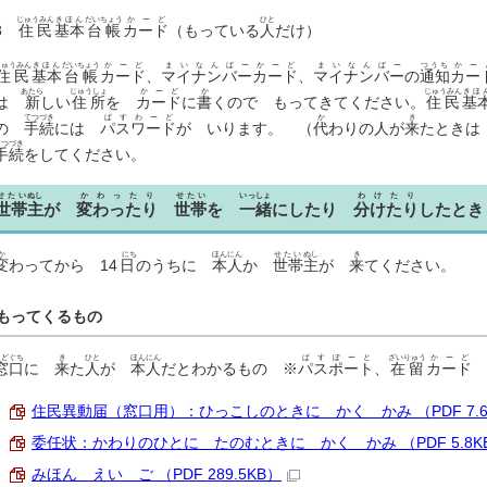
じゅうみん
きほん
だいちょう
かーど
ひと
3
住民
基本
台帳
カード
（もっている
人
だけ）
じゅうみん
きほん
だいちょう
かーど
まいなんばーかーど
まいなんばー
つうち
かー
住民
基本
台帳
カード
、
マイナンバーカード
、
マイナンバー
の
通知
カー
あたら
じゅうしょ
かーど
か
じゅうみん
きほ
は
新
しい
住所
を
カード
に
書
くので もってきてください。
住民
基
てつづき
ぱすわーど
か
き
の
手続
には
パスワード
が いります。 （
代
わりの人が
来
たとき
てつづき
手続
をしてください。
せたい
ぬし
かわったり
せたい
いっしょ
わけたり
世帯
主
が
変わったり
世帯
を
一緒
にしたり
分けたり
したとき
か
にち
ほんにん
せたい
ぬし
き
変
わってから
14日
のうちに
本人
か
世帯
主
が
来
てください。
もってくるもの
まどぐち
き
ひと
ほんにん
ぱすぽーと
ざいりゅう
かーど
窓口
に
来
た
人
が
本人
だとわかるもの ※
パスポート
、
在留
カード
住民異動届（窓口用）：ひっこしのときに かく かみ （PDF 7.6
委任状：かわりのひとに たのむときに かく かみ （PDF 5.8K
みほん えい ご （PDF 289.5KB）