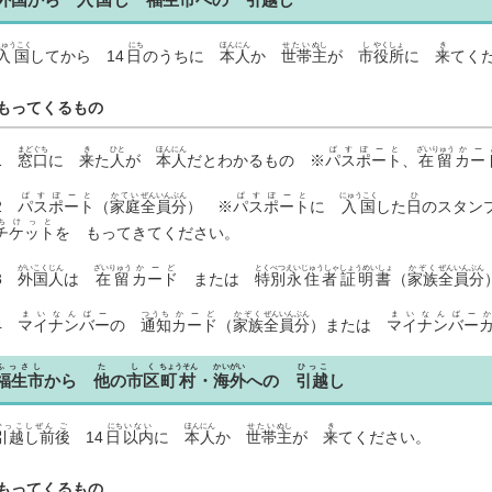
にゅうこく
にち
ほんにん
せたい
ぬし
し
やくしょ
き
入国
してから
14日
のうちに
本人
か
世帯
主
が
市
役所
に
来
てく
もってくるもの
まどぐち
き
ひと
ほんにん
ぱすぽーと
ざいりゅう
かー
1
窓口
に
来
た
人
が
本人
だとわかるもの ※
パスポート
、
在留
カー
ぱすぽーと
かてい
ぜんいんぶん
ぱすぽーと
にゅうこく
ひ
2
パスポート
（
家庭
全員分
） ※
パスポート
に
入国
した
日
のスタ
ちけっと
チケット
を もってきてください。
がいこくじん
ざいりゅう
かーど
とくべつ
えいじゅうしゃ
しょうめいしょ
かぞく
ぜんいんぶん
3
外国人
は
在留
カード
または
特別
永住者
証明書
（
家族
全員分
まいなんばー
つうち
かーど
かぞく
ぜんいんぶん
まいなんばー
4
マイナンバー
の
通知
カード
（
家族
全員分
）または
マイナンバー
ふっさし
た
しく
ちょうそん
かいがい
ひっこ
福生市
から
他
の
市区
町村
・
海外
への
引越
し
ひっこしぜん
ご
にち
いない
ほんにん
せたい
ぬし
き
引越し前
後
14日
以内
に
本人
か
世帯
主
が
来
てください。
もってくるもの