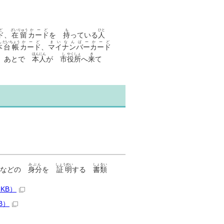
ど
ざいりゅう
かーど
も
ひと
ド
、
在留
カード
を
持
っている
人
ん
だいちょう
かーど
まいなんばーかーど
本
台帳
カード
、
マイナンバーカード
ほんにん
し
やくしょ
き
は あとで
本人
が
市
役所
へ
来
て
みぶん
しょうめい
しょるい
などの
身分
を
証明
する
書類
KB）
B）