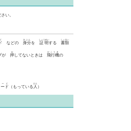
ださい。
ど
みぶん
しょうめい
しょるい
ド
などの
身分
を
証明
する
書類
お
ひこうき
ンプが
押
してないときは
飛行機
の
）
かーど
ひと
カード
（もっている
人
）