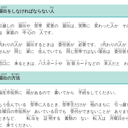
とどけで
ひと
届出
をしなければならない
人
ひっこ
とどけで
せたい
へんこう
とどけで
じっさい
か
ひと
引越
しの
届出
や
世帯
変更
の
届出
は、
実際
に
変
わった
人
か そ
かてい
ちゅうしん
ひと
は
家庭
の
中心
の
人
です。
か
ひと
とどけで
いにんじょう
ひつよう
か
ひと
代
わりの
人
が
届出
するときは
委任状
が
必要
です。（
代
わりの
人
おな
いえ
す
おな
せたい
ばあい
いにんじょう
せんが
同
じ
家
に
住
んでいても
同
じ
世帯
ではない
場合
は
委任状
まどぐち
く
ぱすぽーと
ざいりゅう
かーど
ほんにん
窓口
に
来
るときは、
パスポート
や
在留
カード
などの
本人
だと わ
とどけで
ほうほう
届出
の
方法
ふっさし
やくしょ
かみ
か
てつづき
福生市
役所
に
紙
があるので
書
いてから
手続
をしてください。
す
せたい
せたい
ぬし
ほか
ひ
こ
もう
住
んでいる
世帯
に入るとき、
世帯
主
だけが
他
のまちに
引
っ
越
どようび
し
やくしょ
ひ
うけつけ
土曜日
の
市
役所
が あいている
日
でも
受付
ができないことが あり
てんしゅつ
しょうめい
しょるい
てんにゅう
げつようび
ときなど、
転出
を
証明
する
書類
の ない
転入
は
月曜日
か
き
に
来
てください。