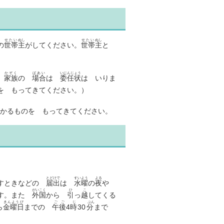
せたい
ぬし
せたい
ぬし
の
世帯
主
がしてください。
世帯
主
と
かぞく
ばあい
いにんじょう
が
家族
の
場合
は
委任状
は いりま
を もってきてください。）
かるものを もってきてください。
とどけで
すいよう
よる
すときなどの
届出
は
水曜
の
夜
や
がいこく
ひ
こ
ます。また
外国
から
引
っ
越
してくる
きんようび
ごご
じ
ぷん
ら
金曜日
までの
午後
4時
30分
まで