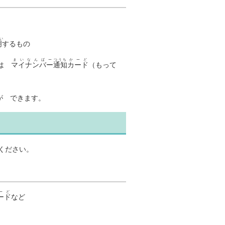
い
明
するもの
まいなんばー
つうち
かーど
たは
マイナンバー
通知
カード
（もって
が できます。
ください。
ーど
ード
など