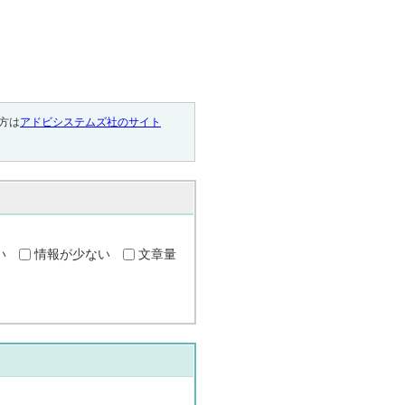
い方は
アドビシステムズ社のサイト
い
情報が少ない
文章量