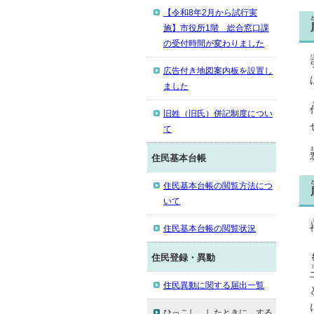
【令和8年2月から試行実
施】市役所1階 総合窓口課
の受付時間が変わりました
広告付き地図案内板を設置し
ました
旧姓（旧氏）併記制度につい
て
住民基本台帳
住民基本台帳の閲覧方法につ
いて
住民基本台帳の閲覧状況
住民登録・異動
住民異動に関する届出一覧
ひっこし したときに する