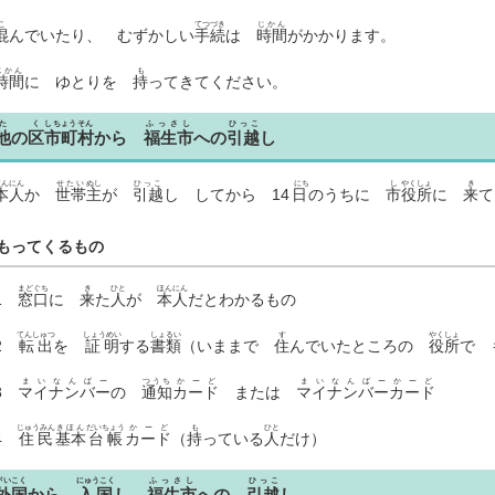
こ
てつづき
じかん
混
んでいたり、 むずかしい
手続
は
時間
がかかります。
じかん
も
時間
に ゆとりを
持
ってきてください。
た
く
しちょうそん
ふっさし
ひっこ
他
の
区
市町村
から
福生市
への
引越
し
ほんにん
せたい
ぬし
ひっこ
にち
し
やくしょ
き
本人
か
世帯
主
が
引越
し してから
14日
のうちに
市
役所
に
来
て
もってくるもの
まどぐち
き
ひと
ほんにん
1
窓口
に
来
た
人
が
本人
だとわかるもの
てんしゅつ
しょうめい
しょるい
す
やくしょ
2
転出
を
証明
する
書類
（いままで
住
んでいたところの
役所
で 
まいなんばー
つうち
かーど
まいなんばーかーど
3
マイナンバー
の
通知
カード
または
マイナンバーカード
じゅうみん
きほん
だいちょう
かーど
も
ひと
4
住民
基本
台帳
カード
（
持
っている
人
だけ）
がいこく
にゅうこく
ふっさし
ひっこ
外国
から
入国
し
福生市
への
引越
し