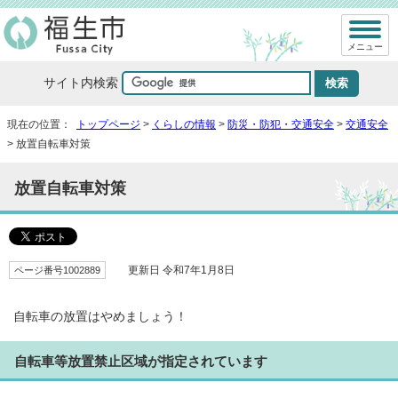
メニュー
サイト内検索
現在の位置：
トップページ
>
くらしの情報
>
防災・防犯・交通安全
>
交通安全
> 放置自転車対策
放置自転車対策
ページ番号1002889
更新日 令和7年1月8日
自転車の放置はやめましょう！
自転車等放置禁止区域が指定されています