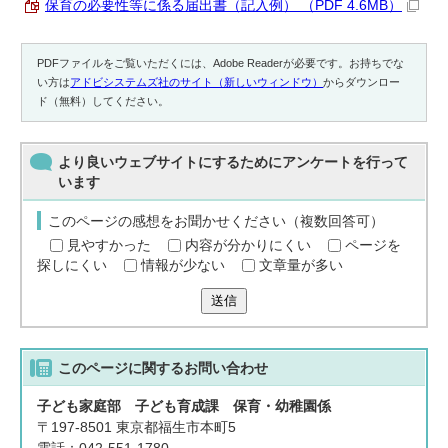
保育の必要性等に係る届出書（記入例） （PDF 4.6MB）
PDFファイルをご覧いただくには、Adobe Readerが必要です。お持ちでな
い方は
アドビシステムズ社のサイト（新しいウィンドウ）
からダウンロー
ド（無料）してください。
より良いウェブサイトにするためにアンケートを行って
います
このページの感想をお聞かせください（複数回答可）
見やすかった
内容が分かりにくい
ページを
探しにくい
情報が少ない
文章量が多い
送信
このページに関する
お問い合わせ
子ども家庭部 子ども育成課 保育・幼稚園係
〒197-8501 東京都福生市本町5