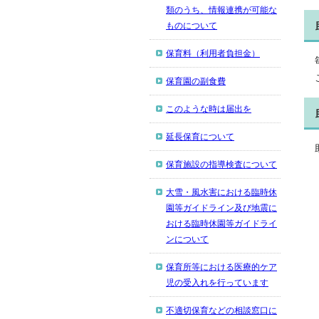
類のうち、情報連携が可能な
ものについて
保育料（利用者負担金）
保育園の副食費
このような時は届出を
延長保育について
保育施設の指導検査について
大雪・風水害における臨時休
園等ガイドライン及び地震に
おける臨時休園等ガイドライ
ンについて
保育所等における医療的ケア
児の受入れを行っています
不適切保育などの相談窓口に