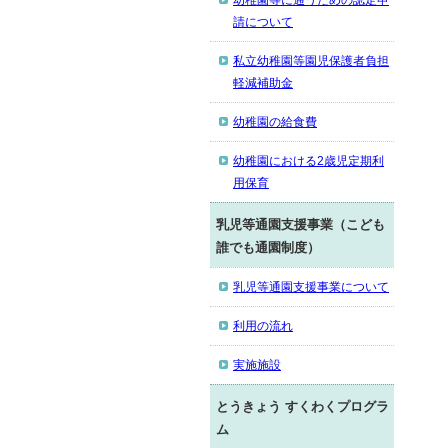
幼稚園等に通うための認定申
請について
私立幼稚園等園児保護者負担
軽減補助金
幼稚園の給食費
幼稚園における2歳児定期利
用保育
乳児等通園支援事業（こども
誰でも通園制度）
乳児等通園支援事業について
利用の流れ
実施施設
とうきょう すくわくプログラ
ム