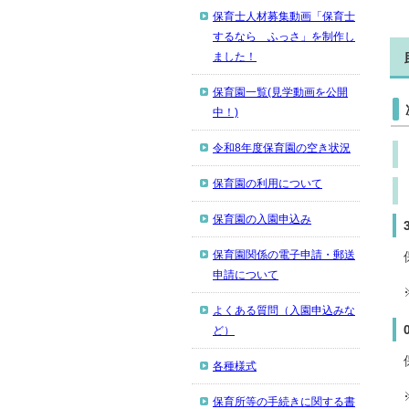
保育士人材募集動画「保育士
するなら ふっさ」を制作し
ました！
保育園一覧(見学動画を公開
中！)
令和8年度保育園の空き状況
保育園の利用について
保育園の入園申込み
保育園関係の電子申請・郵送
申請について
よくある質問（入園申込みな
ど）
各種様式
保育所等の手続きに関する書