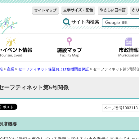
サイト内検索
報
>
産業
>
セーフティネット保証および危機関連保証
> セーフティネット第5号関
セーフティネット第5号関係
ページ番号1003113
制度概要