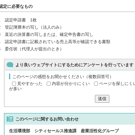
認定に必要なもの
1 認定申請書 1枚
2 登記簿謄本の写し（法人のみ）
3 直近の決算書の写しまたは、確定申告書の写し
4 認定申請書に記載されている売上高等が確認できる書類
5 委任状（代理人が提出のとき）
より良いウェブサイトにするためにアンケートを行っています
このページの感想をお聞かせください（複数回答可）
見やすかった
内容が分かりにくい
ページを探しにく
が多い
送信
このページに関する
お問い合わせ
生活環境部 シティセールス推進課 産業活性化グループ