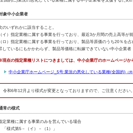
(全国的に)業況の悪化している業種に属する中小企業者を支援するため
対象中小企業者
次のいずれかに該当すること。
（イ）指定業種に属する事業を行っており、最近3か月間の売上高等が前
（ロ）指定業種に属する事業を行っており、製品等原価のうち20％を占
昇しているにもかかわらず、製品等価格に転嫁できていない中小企業者
※現在の指定業種リストにつきましては、中小企業庁のホームページか
中小企業庁ホームページ_5号:業況の悪化している業種(全国的)
（外
令和6年12月より様式が変更となっておりますので、ご注意ください
通常の様式
指定業種に属する事業のみを営んでいる場合
「様式第5－（イ）－（1）」