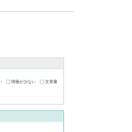
い
情報が少ない
文章量