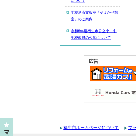
について
学校適応支援室「そよかぜ教
室」のご案内
令和8年度福生市公立小・中
学校教員の公募について
広告
福生市ホームページについて
プ