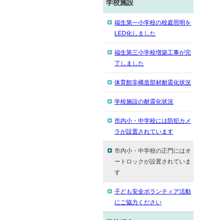
学校施設
福生第一小学校の校庭照明を
LED化しました
福生第三小学校増築工事が完
了しました
体育館非構造部材耐震化状況
学校施設の耐震化状況
市内小・中学校には防犯カメ
ラが設置されています
市内小・中学校の正門にはオ
ートロックが設置されていま
す
子ども安全ボランティア活動
にご協力ください