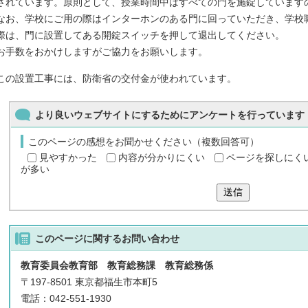
されています。原則として、授業時間中はすべての門を施錠しています
なお、学校にご用の際はインターホンのある門に回っていただき、学校
際は、門に設置してある開錠スイッチを押して退出してください。
お手数をおかけしますがご協力をお願いします。
この設置工事には、防衛省の交付金が使われています。
より良いウェブサイトにするためにアンケートを行っています
このページの感想をお聞かせください（複数回答可）
見やすかった
内容が分かりにくい
ページを探しにく
が多い
送信
このページに関する
お問い合わせ
教育委員会教育部 教育総務課 教育総務係
〒197-8501 東京都福生市本町5
電話：042-551-1930