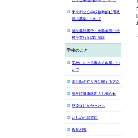
による学級閉鎖等について
東京都公立学校臨時的任用教
員の募集について
就学義務猶予・免除者等中学
校卒業程度認定試験
学校のこと
学校における働き方改革につ
いて
部活動の在り方に関する方針
就学時健康診断のお知らせ
感染症にかかったら
いじめ相談窓口
教育相談