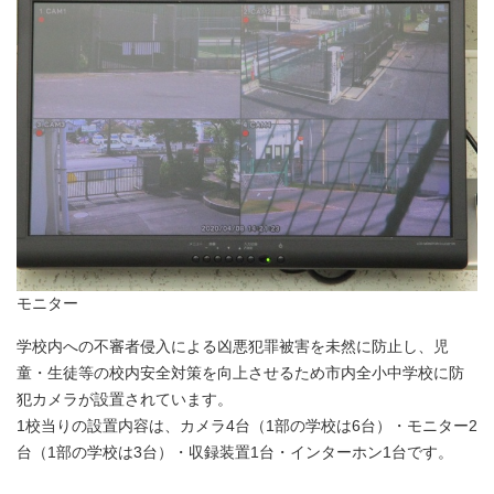
モニター
学校内への不審者侵入による凶悪犯罪被害を未然に防止し、児
童・生徒等の校内安全対策を向上させるため市内全小中学校に防
犯カメラが設置されています。
1校当りの設置内容は、カメラ4台（1部の学校は6台）・モニター2
台（1部の学校は3台）・収録装置1台・インターホン1台です。