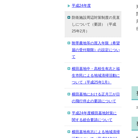
平成24年度
防衛施設周辺対策制度の見直
しについて（要請）（平成
25年2月）
附帯農地等の買入年限（希望
届の受付期限）の設定につい
て
横田基地中・高校生有志と福
生市民による地域清掃活動に
ついて（平成25年1月）
横田基地における正月三が日
の飛行停止の要請について
平成24年度横田基地対策に
関する総合要請について
横田基地有志による地域清掃