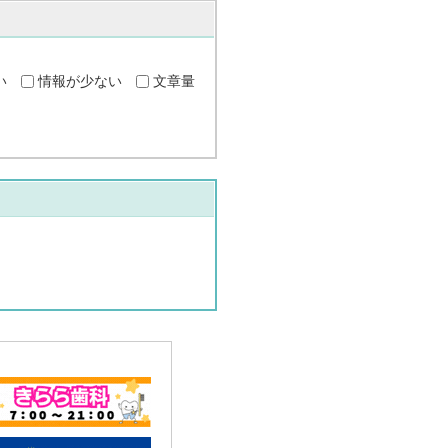
い
情報が少ない
文章量