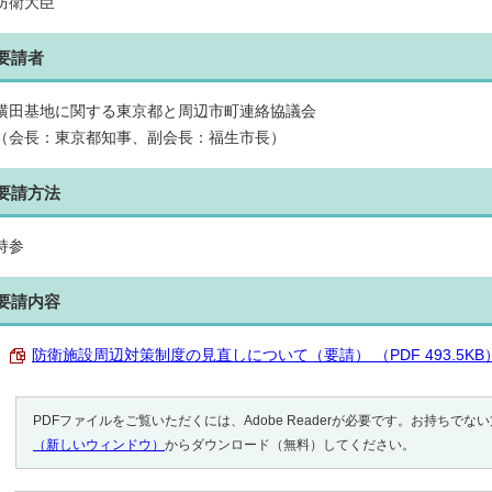
防衛大臣
要請者
横田基地に関する東京都と周辺市町連絡協議会
（会長：東京都知事、副会長：福生市長）
要請方法
持参
要請内容
防衛施設周辺対策制度の見直しについて（要請） （PDF 493.5KB
PDFファイルをご覧いただくには、Adobe Readerが必要です。お持ちでな
（新しいウィンドウ）
からダウンロード（無料）してください。