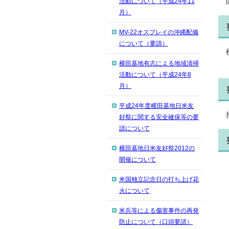
活動について（平成24年11
月）
MV-22オスプレイの沖縄配備
について（要請）
横田基地有志による地域清掃
活動について（平成24年8
月）
平成24年度横田基地日米友
好祭に関する安全確保等の要
請について
横田基地日米友好祭2012の
開催について
米国独立記念日の打ち上げ花
火について
米兵等による傷害事件の再発
防止について（口頭要請）