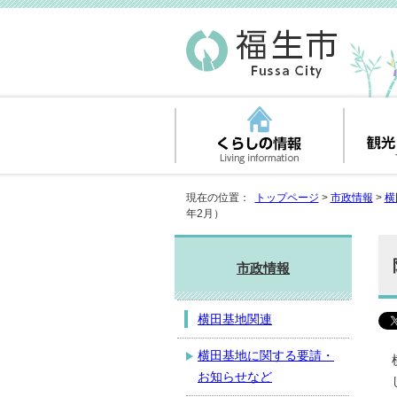
現在の位置：
トップページ
>
市政情報
>
横
年2月）
市政情報
横田基地関連
横田基地に関する要請・
お知らせなど