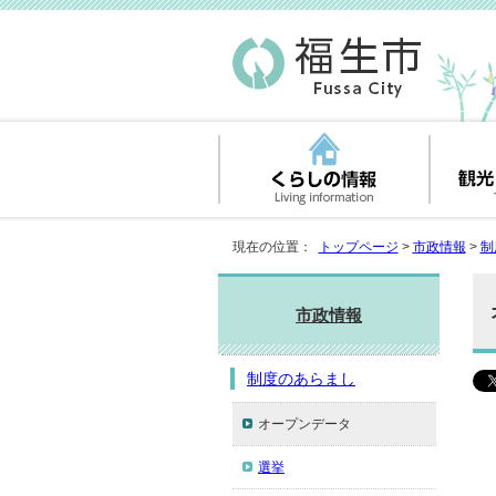
現在の位置：
トップページ
>
市政情報
>
制
市政情報
制度のあらまし
オープンデータ
選挙