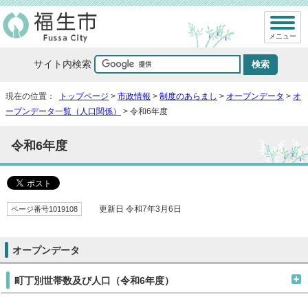
メニュー
サイト内検索
現在の位置：
トップページ
>
市政情報
>
制度のあらまし
>
オープンデータ
>
オ
ープンデータ一覧（人口関係）
> 令和6年度
令和6年度
ページ番号1019108
更新日 令和7年3月6日
オープンデータ
町丁別世帯数及び人口（令和6年度）