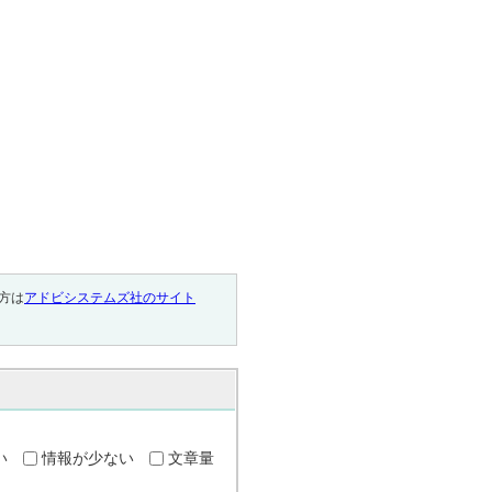
い方は
アドビシステムズ社のサイト
い
情報が少ない
文章量