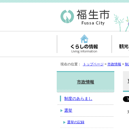
現在の位置：
トップページ
>
市政情報
>
制
市政情報
制度のあらまし
選挙
選挙の記録