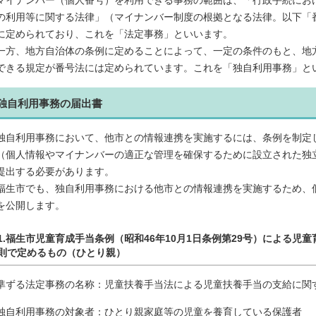
マイナンバー（個人番号）を利用できる事務の範囲は、「行政手続にお
の利用等に関する法律」（マイナンバー制度の根拠となる法律。以下「
に定められており、これを「法定事務」といいます。
一方、地方自治体の条例に定めることによって、一定の条件のもと、地
できる規定が番号法には定められています。これを「独自利用事務」と
独自利用事務の届出書
独自利用事務において、他市との情報連携を実施するには、条例を制定
（個人情報やマイナンバーの適正な管理を確保するために設立された独
提出する必要があります。
福生市でも、独自利用事務における他市との情報連携を実施するため、
を公開します。
1.福生市児童育成手当条例（昭和46年10月1日条例第29号）による
則で定めるもの（ひとり親）
準ずる法定事務の名称：児童扶養手当法による児童扶養手当の支給に関
独自利用事務の対象者：ひとり親家庭等の児童を養育している保護者