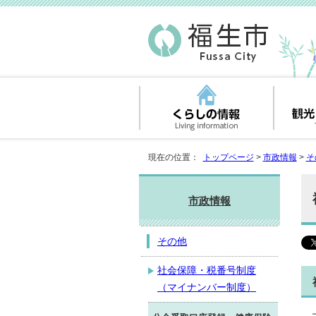
現在の位置：
トップページ
>
市政情報
>
そ
市政情報
その他
社会保障・税番号制度
（マイナンバー制度）