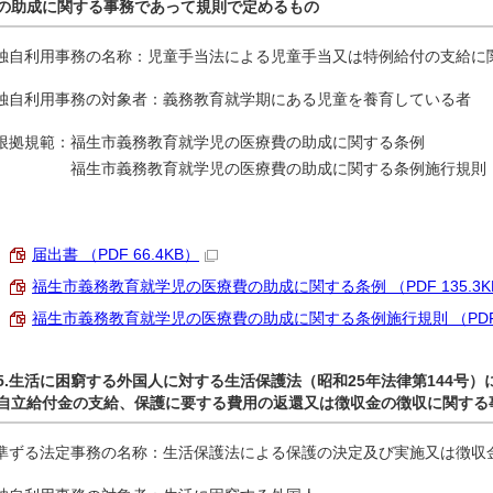
の助成に関する事務であって規則で定めるもの
独自利用事務の名称：児童手当法による児童手当又は特例給付の支給に
独自利用事務の対象者：義務教育就学期にある児童を養育している者
根拠規範：福生市義務教育就学児の医療費の助成に関する条例
福生市義務教育就学児の医療費の助成に関する条例施行規則
届出書 （PDF 66.4KB）
福生市義務教育就学児の医療費の助成に関する条例 （PDF 135.3K
福生市義務教育就学児の医療費の助成に関する条例施行規則 （PDF 1
5.生活に困窮する外国人に対する生活保護法（昭和25年法律第144号
自立給付金の支給、保護に要する費用の返還又は徴収金の徴収に関する
準ずる法定事務の名称：生活保護法による保護の決定及び実施又は徴収