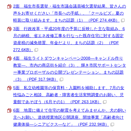
2面 福生市長選挙・福生市議会議員補欠選挙結果、皆さんの
声をお寄せください「市長への手紙」、「クールビズ」夏の
軽装に取り組みます、まちの話題（1） （PDF 274.4KB）
3面 行政改革・平成20年度の予算に反映した主な取組み、6
月の納税、省エネ改修工事を行なった既存住宅に対する固定
資産税の減免措置、年金だより、まちの話題（2） （PDF
272.6KB）
4面 福生ライトダウンキャンペーン2008―キャンドル作り
教室―、市内の商店街を紹介（3）、輝き市民サポートセンタ
ー事業プロポーザルの公開プレゼンテーション、まちの話題
（3） （PDF 317.9KB）
5面 私立幼稚園等の保育料・入園料を補助します、7月の女
性悩みごと相談、高齢者・障害者生活実態調査のお願い、児
童館であそぼう（6月その1） （PDF 263.1KB）
6面 地震に備えて住宅の耐震を考えてみませんか、犬の飼い
主へお願い、道徳授業地区公開講座、開放事業「高齢者向け
健康体操―シニアビクス―など」 （PDF 232.9KB）