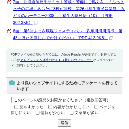
7面 北海道洞爺湖サミット警戒・警備にご協力を、「ふっさ
っ子の広場」あらたに3校が開校、第26回福生市民音楽祭「み
どりのハーモニー2008」、福生人物列伝（10） （PDF
302.3KB）
8面 第6回ふっさ環境フェスティバル、多摩川河川清掃、第
43回ほたる祭におでかけください （PDF 412.9KB）
PDFファイルをご覧いただくには、Adobe Readerが必要です。お持ちでな
い方は
アドビシステムズ社のサイト（新しいウィンドウ）
からダウンロー
ド（無料）してください。
より良いウェブサイトにするためにアンケートを行って
います
このページの感想をお聞かせください（複数回答可）
見やすかった
内容が分かりにくい
ページを
探しにくい
情報が少ない
文章量が多い
送信