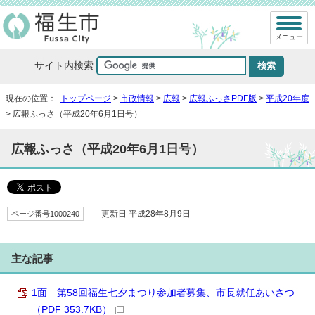
メニュー
サイト内検索
現在の位置：
トップページ
>
市政情報
>
広報
>
広報ふっさPDF版
>
平成20年度
> 広報ふっさ（平成20年6月1日号）
広報ふっさ（平成20年6月1日号）
ページ番号1000240
更新日 平成28年8月9日
主な記事
1面 第58回福生七夕まつり参加者募集、市長就任あいさつ
（PDF 353.7KB）