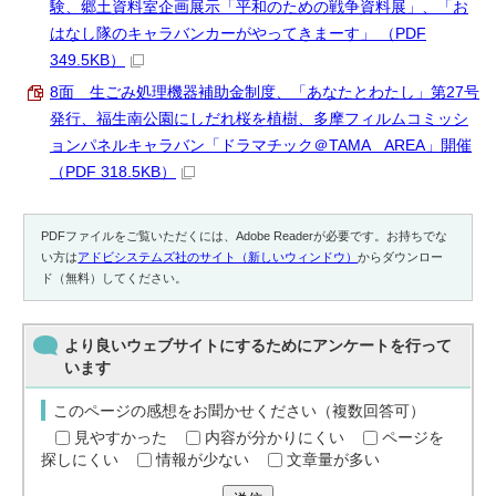
験、郷土資料室企画展示「平和のための戦争資料展」、「お
はなし隊のキャラバンカーがやってきまーす」 （PDF
349.5KB）
8面 生ごみ処理機器補助金制度、「あなたとわたし」第27号
発行、福生南公園にしだれ桜を植樹、多摩フィルムコミッシ
ョンパネルキャラバン「ドラマチック＠TAMA AREA」開催
（PDF 318.5KB）
PDFファイルをご覧いただくには、Adobe Readerが必要です。お持ちでな
い方は
アドビシステムズ社のサイト（新しいウィンドウ）
からダウンロー
ド（無料）してください。
より良いウェブサイトにするためにアンケートを行って
います
このページの感想をお聞かせください（複数回答可）
見やすかった
内容が分かりにくい
ページを
探しにくい
情報が少ない
文章量が多い