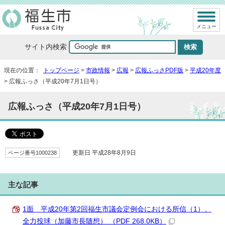
メニュー
サイト内検索
現在の位置：
トップページ
>
市政情報
>
広報
>
広報ふっさPDF版
>
平成20年度
> 広報ふっさ（平成20年7月1日号）
広報ふっさ（平成20年7月1日号）
ページ番号1000238
更新日 平成28年8月9日
主な記事
1面 平成20年第2回福生市議会定例会における所信（1）、
全力投球（加藤市長随想） （PDF 268.0KB）