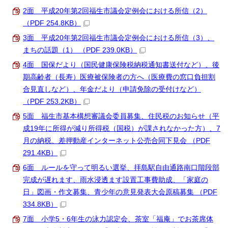
2面 平成20年第2回福生市議会定例会における所信（2）
（PDF 254.8KB）
3面 平成20年第2回福生市議会定例会における所信（3）、
まちの話題（1） （PDF 239.0KB）
4面 国保だより（国民健康保険税納税通知書送付など）、後
期高齢者（長寿）医療被保険者の方へ（医療費の窓口負担割
合見直しなど）、年金だより（申請免除の受付けなど）
（PDF 253.2KB）
5面 福生市基本構想審議会委員募集、住民税のお知らせ（平
成19年に所得が減り所得税（国税）が課されなかった方）、7
月の納税、差押動産インターネット公売合同下見会 （PDF
291.4KB）
6面 ルールを守って明るい選挙、拝島駅自由通路南口階段部
完成が遅れます、雨水浸透ます設置工事費助成、「家庭の
日」図画・作文募集、青少年の意見発表大会原稿募集 （PDF
334.8KB）
7面 小学5・6年生の泳力認定会、茶室「福庵」でお茶席体