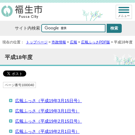
メニュー
サイト内検索
現在の位置：
トップページ
>
市政情報
>
広報
>
広報ふっさPDF版
> 平成18年度
平成18年度
ページ番号1000040
広報ふっさ（平成19年3月15日号）
広報ふっさ（平成19年3月1日号）
広報ふっさ（平成19年2月15日号）
広報ふっさ（平成19年2月1日号）