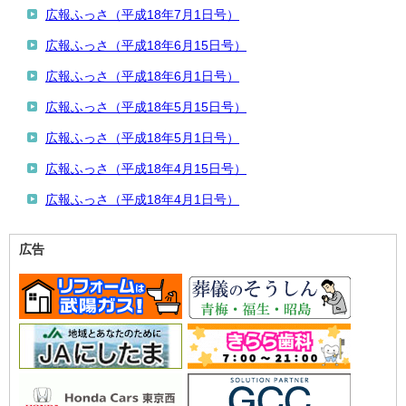
広報ふっさ（平成18年7月1日号）
広報ふっさ（平成18年6月15日号）
広報ふっさ（平成18年6月1日号）
広報ふっさ（平成18年5月15日号）
広報ふっさ（平成18年5月1日号）
広報ふっさ（平成18年4月15日号）
広報ふっさ（平成18年4月1日号）
広告