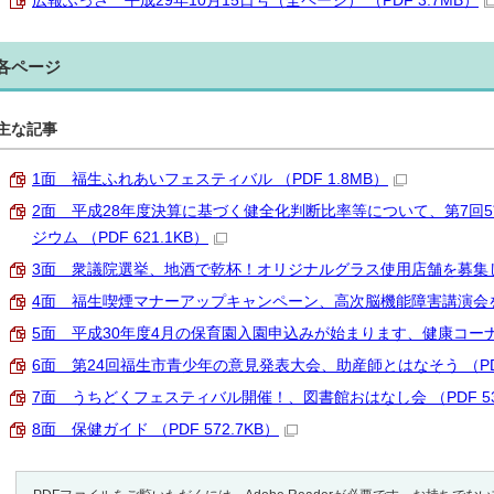
広報ふっさ 平成29年10月15日号（全ページ） （PDF 3.7MB）
各ページ
主な記事
1面 福生ふれあいフェスティバル （PDF 1.8MB）
2面 平成28年度決算に基づく健全化判断比率等について、第7回
ジウム （PDF 621.1KB）
3面 衆議院選挙、地酒で乾杯！オリジナルグラス使用店舗を募集します 
4面 福生喫煙マナーアップキャンペーン、高次脳機能障害講演会を開催 
5面 平成30年度4月の保育園入園申込みが始まります、健康コーナー （
6面 第24回福生市青少年の意見発表大会、助産師とはなそう （PDF 
7面 うちどくフェスティバル開催！、図書館おはなし会 （PDF 533
8面 保健ガイド （PDF 572.7KB）