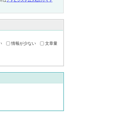
い方は
アドビシステムズ社のサイト
い
情報が少ない
文章量