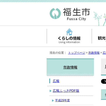
現在の位置：
トップページ
>
市政情報
>
広
市政情報
広報
広報ふっさPDF版
平成29年度