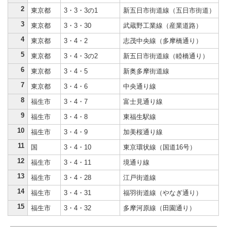
2
東京都
3・3・3の1
新五日市街道線（五日市街道）
3
東京都
3・3・30
武蔵野工業線（産業道路）
4
東京都
3・4・2
志茂中央線（多摩橋通り）
5
東京都
3・4・3の2
新五日市街道線（睦橋通り）
6
東京都
3・4・5
新奥多摩街道線
7
東京都
3・4・6
中央通り線
8
福生市
3・4・7
富士見通り線
9
福生市
3・4・8
東福生駅線
10
福生市
3・4・9
加美桜通り線
11
国
3・4・10
東京環状線（国道16号）
12
福生市
3・4・11
境通り線
13
福生市
3・4・28
江戸街道線
14
福生市
3・4・31
福羽街道線（やなぎ通り）
15
福生市
3・4・32
多摩河原線（田園通り）