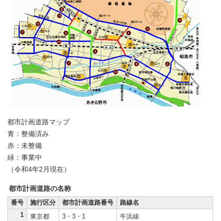
都市計画道路マップ
青：整備済み
赤：未整備
緑：事業中
（令和4年2月現在）
都市計画道路の名称
番号
施行区分
都市計画道路番号
路線名
1
東京都
3・3・1
牛浜線