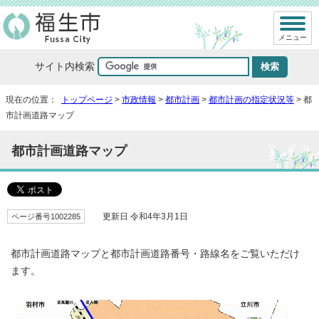
メニュー
サイト内検索
現在の位置：
トップページ
>
市政情報
>
都市計画
>
都市計画の指定状況等
> 都
市計画道路マップ
都市計画道路マップ
ページ番号1002285
更新日 令和4年3月1日
都市計画道路マップと都市計画道路番号・路線名をご覧いただけ
ます。