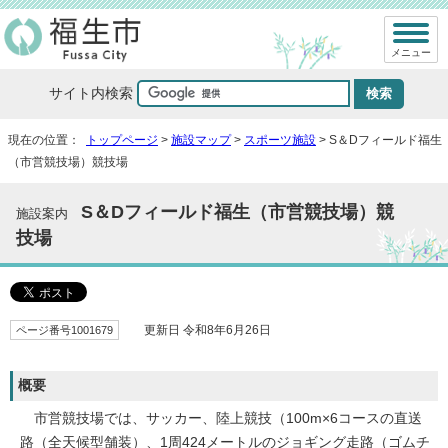
メニュー
サイト内検索
現在の位置：
トップページ
>
施設マップ
>
スポーツ施設
> S＆Dフィールド福生
（市営競技場）競技場
S＆Dフィールド福生（市営競技場）競
施設案内
技場
ページ番号1001679
更新日 令和8年6月26日
概要
市営競技場では、サッカー、陸上競技（100m×6コースの直送
路（全天候型舗装）、1周424メートルのジョギング走路（ゴムチ