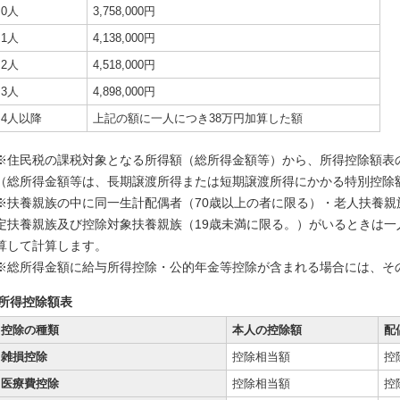
0人
3,758,000円
1人
4,138,000円
2人
4,518,000円
3人
4,898,000円
4人以降
上記の額に一人につき38万円加算した額
※住民税の課税対象となる所得額（総所得金額等）から、所得控除額表
（総所得金額等は、長期譲渡所得または短期譲渡所得にかかる特別控除
※扶養親族の中に同一生計配偶者（70歳以上の者に限る）・老人扶養親
定扶養親族及び控除対象扶養親族（19歳未満に限る。）がいるときは一
算して計算します。
※総所得金額に給与所得控除・公的年金等控除が含まれる場合には、そ
所得控除額表
控除の種類
本人の控除額
配
雑損控除
控除相当額
控
医療費控除
控除相当額
控