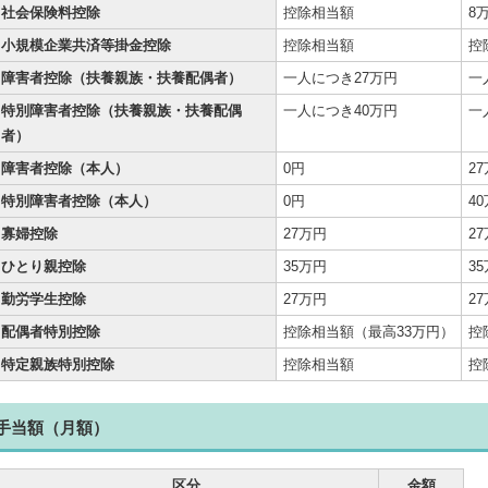
社会保険料控除
控除相当額
8
小規模企業共済等掛金控除
控除相当額
控
障害者控除（扶養親族・扶養配偶者）
一人につき27万円
一
特別障害者控除（扶養親族・扶養配偶
一人につき40万円
一
者）
障害者控除（本人）
0円
2
特別障害者控除（本人）
0円
4
寡婦控除
27万円
2
ひとり親控除
35万円
3
勤労学生控除
27万円
2
配偶者特別控除
控除相当額（最高33万円）
控
特定親族特別控除
控除相当額
控
手当額（月額）
区分
金額