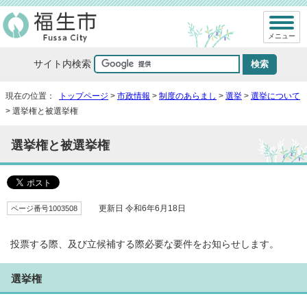
メニュー
サイト内検索
現在の位置：
トップページ
>
市政情報
>
制度のあらまし
>
選挙
>
選挙について
> 選挙権と被選挙権
選挙権と被選挙権
ページ番号1003508
更新日 令和6年6月18日
投票する際、及び立候補する際必要な要件をお知らせします。
選挙権