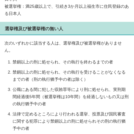
被選挙権：満25歳以上で、引続き3か月以上福生市に住民登録のあ
る日本人
選挙権及び被選挙権の無い人
次のいずれかに該当する人は、選挙権及び被選挙権がありませ
ん。
禁錮以上の刑に処せられ、その執行を終わるまでの者
禁錮以上の刑に処せられ、その執行を受けることがなくなる
までの者（刑の執行猶予中の者は除く）
公職にある間に犯した収賄罪等により刑に処せられ、実刑期
間経過後5年間（被選挙権は10年間）を経過しないもの又は刑
の執行猶予中の者
法律で定めるところにより行われる選挙、投票及び国民審査
に関する犯罪により禁錮以上の刑に処せられその刑の執行猶
予中の者