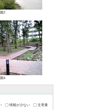
園2
園4
い
情報が少ない
文章量