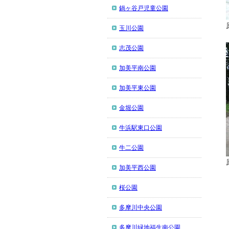
鍋ヶ谷戸児童公園
玉川公園
志茂公園
加美平南公園
加美平東公園
金堀公園
牛浜駅東口公園
牛二公園
加美平西公園
桜公園
多摩川中央公園
多摩川緑地福生南公園