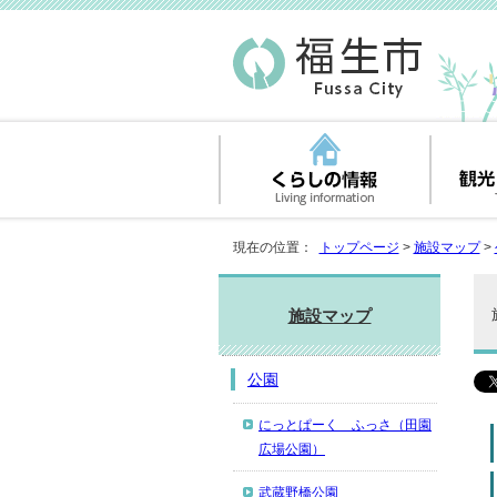
現在の位置：
トップページ
>
施設マップ
>
施設マップ
公園
にっとぱーく ふっさ（田園
広場公園）
武蔵野橋公園