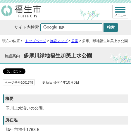
メニュー
サイト内検索
現在の位置：
トップページ
>
施設マップ
>
公園
> 多摩川緑地福生加美上水公園
多摩川緑地福生加美上水公園
施設案内
ページ番号1001748
更新日 令和4年10月6日
概要
玉川上水沿いの公園。
所在地
福生市福生1763-5