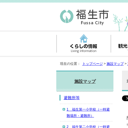
現在の位置：
トップページ
>
施設マップ
>
施設マップ
避難所等
1 福生第一小学校（一時避
難場所・避難所）
2 福生第二小学校（一時避