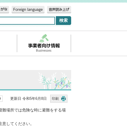
）
更新日 令和5年6月8日
9
印刷
避難場所では危険な時に避難をする場
注意してください。