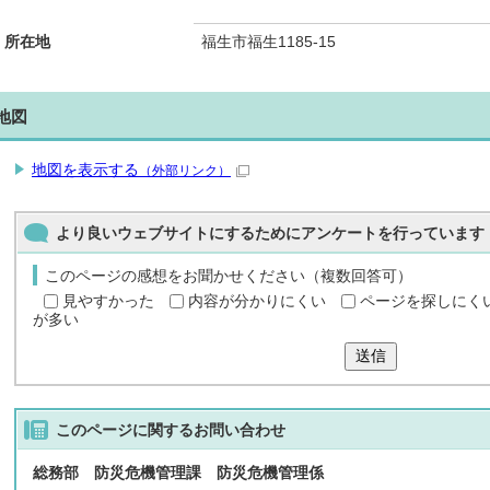
所在地
福生市福生1185-15
地図
地図を表示する
（外部リンク）
より良いウェブサイトにするためにアンケートを行っています
このページの感想をお聞かせください（複数回答可）
見やすかった
内容が分かりにくい
ページを探しにく
が多い
送信
このページに関する
お問い合わせ
総務部 防災危機管理課 防災危機管理係