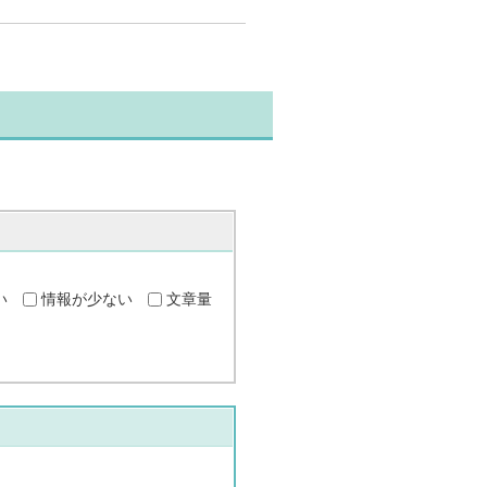
い
情報が少ない
文章量