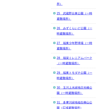
所）
25 武蔵野台東公園（一時
避難場所）
26 みずくらいど公園（一
時避難場所）
27 福東少年野球場（一時
避難場所）
28 福栄ミレニアムパーク
（一時避難場所）
29 福東トモダチ公園（一
時避難場所）
30 玉川上水緑地日光橋公
園（一時避難場所）
31 多摩川緑地福生柳山公
園（広域避難場所）