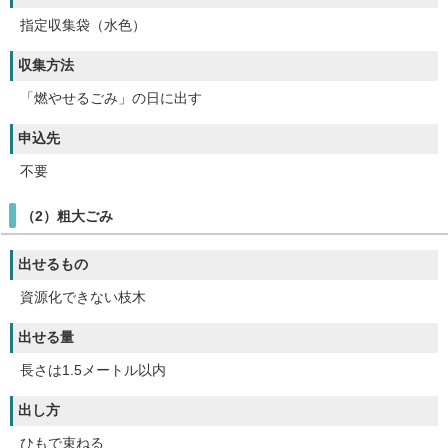
指定収集袋（水色）
収集方法
「燃やせるごみ」の日に出す
申込先
不要
（2）粗大ごみ
出せるもの
資源化できない枝木
出せる量
長さは1.5メートル以内
出し方
ひもで束ねる