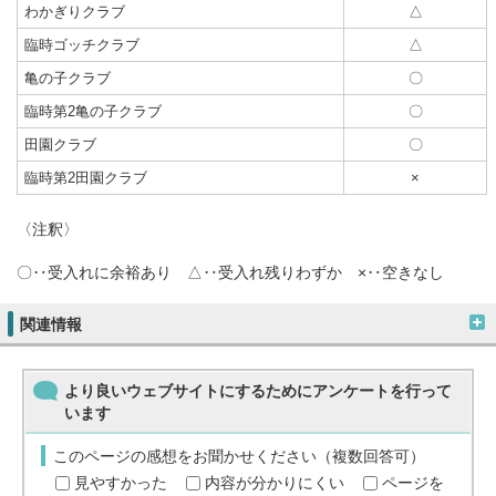
わかぎりクラブ
△
臨時ゴッチクラブ
△
亀の子クラブ
〇
臨時第2亀の子クラブ
〇
田園クラブ
〇
臨時第2田園クラブ
×
〈注釈〉
〇‥受入れに余裕あり △‥受入れ残りわずか ×‥空きなし
関連情報
より良いウェブサイトにするためにアンケートを行って
います
このページの感想をお聞かせください（複数回答可）
見やすかった
内容が分かりにくい
ページを