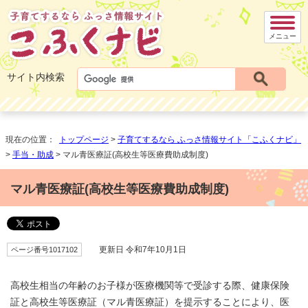
メニュー
サイト内検索
現在の位置：
トップページ
>
子育てするなら ふっさ情報サイト「こふくナビ」
>
手当・助成
> マル青医療証(高校生等医療費助成制度)
マル青医療証(高校生等医療費助成制度)
ページ番号1017102
更新日 令和7年10月1日
高校生相当の年齢のお子様が医療機関等で受診する際、健康保険
証と高校生等医療証（マル青医療証）を提示することにより、医