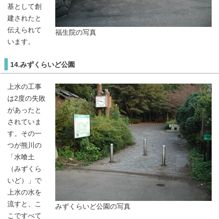
基として創
建されたと
伝えられて
福生院の写真
います。
14.みずくらいど公園
上水の工事
は2度の失敗
があったと
されていま
す。その一
つが熊川の
「水喰土
（みずくら
いど）」で
上水の水を
流すと、こ
みずくらいど公園の写真
こですべて