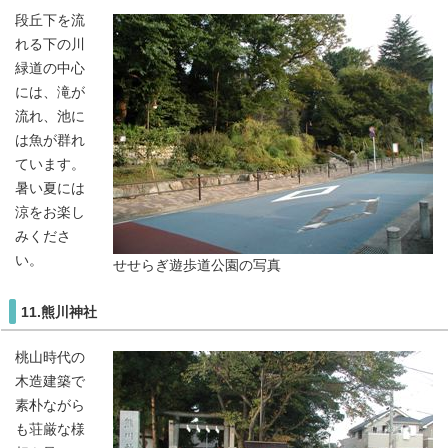
段丘下を流
れる下の川
緑道の中心
には、滝が
流れ、池に
は魚が群れ
ています。
暑い夏には
涼をお楽し
みくださ
い。
せせらぎ遊歩道公園の写真
11.熊川神社
桃山時代の
木造建築で
素朴ながら
も荘厳な様