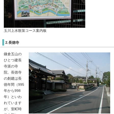
玉川上水散策コース案内板
2.長徳寺
鎌倉五山の
ひとつ建長
寺派の寺
院。長徳寺
の創建は長
徳年間（995
年から998
年）といわ
れています
が、室町時