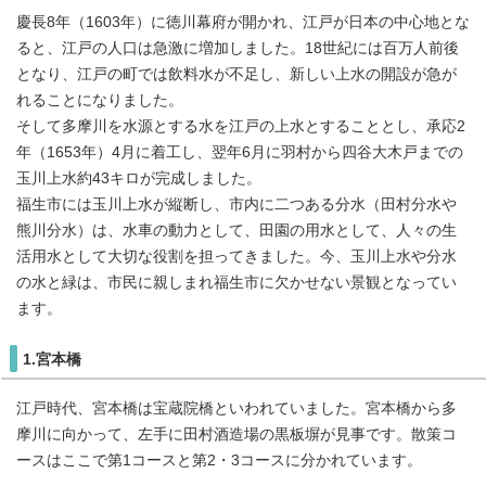
慶長8年（1603年）に徳川幕府が開かれ、江戸が日本の中心地とな
ると、江戸の人口は急激に増加しました。18世紀には百万人前後
となり、江戸の町では飲料水が不足し、新しい上水の開設が急が
れることになりました。
そして多摩川を水源とする水を江戸の上水とすることとし、承応2
年（1653年）4月に着工し、翌年6月に羽村から四谷大木戸までの
玉川上水約43キロが完成しました。
福生市には玉川上水が縦断し、市内に二つある分水（田村分水や
熊川分水）は、水車の動力として、田園の用水として、人々の生
活用水として大切な役割を担ってきました。今、玉川上水や分水
の水と緑は、市民に親しまれ福生市に欠かせない景観となってい
ます。
1.宮本橋
江戸時代、宮本橋は宝蔵院橋といわれていました。宮本橋から多
摩川に向かって、左手に田村酒造場の黒板塀が見事です。散策コ
ースはここで第1コースと第2・3コースに分かれています。