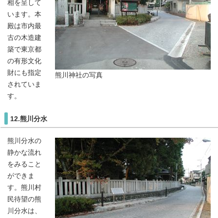
相を呈して
います。本
殿は市内最
古の木造建
築で東京都
の有形文化
財にも指定
熊川神社の写真
されていま
す。
12.熊川分水
熊川分水の
静かな流れ
をみること
ができま
す。熊川村
民待望の熊
川分水は、