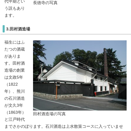
代中期とい
長徳寺の写真
う説もあり
ます。
3.田村酒造場
福生にはふ
たつの酒蔵
がありま
す。田村酒
造場の創業
は文政5年
（1822
年）、熊川
の石川酒造
が文久3年
（1863年）
田村酒造場の写真
と江戸時代
までさかのぼります。石川酒造は上水散策コースに入っていませ