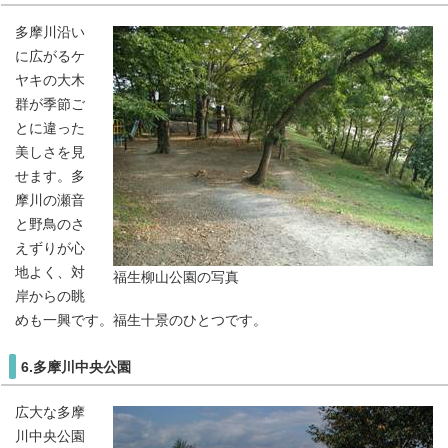
多摩川沿い
に広がるケ
ヤキの大木
群が季節ご
とに違った
美しさを見
せます。多
摩川の瀬音
と野鳥のさ
えずりが心
地よく、対
福生柳山公園の写真
岸からの眺
めも一興です。福生十景のひとつです。
6.多摩川中央公園
広大な多摩
川中央公園