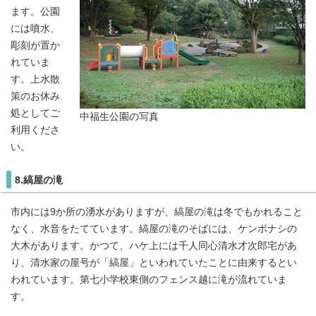
ます。公園
には噴水、
彫刻が置か
れていま
す。上水散
策のお休み
処としてご
中福生公園の写真
利用くださ
い。
8.縞屋の滝
市内には9か所の湧水がありますが、縞屋の滝は冬でもかれること
なく、水音をたてています。縞屋の滝のそばには、ケンポナシの
大木があります。かつて、ハケ上には千人同心清水才次郎宅があ
り、清水家の屋号が「縞屋」といわれていたことに由来するとい
われています。第七小学校東側のフェンス越に滝が流れていま
す。