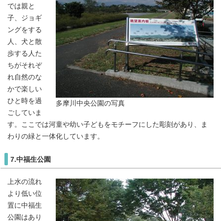
では親と
子、ジョギ
ングをする
人、犬と散
歩する人た
ちがそれぞ
れ自然のな
かで楽しい
ひと時を過
多摩川中央公園の写真
ごしていま
す。ここでは河童や幼い子どもをモチーフにした彫刻があり、ま
わりの緑と一体化しています。
7.中福生公園
上水の流れ
より低い位
置に中福生
公園はあり