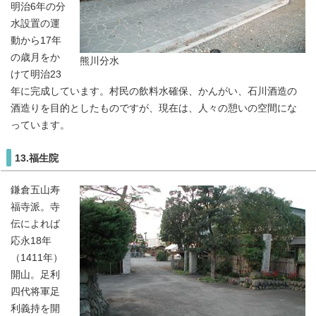
明治6年の分
水設置の運
動から17年
の歳月をか
熊川分水
けて明治23
年に完成しています。村民の飲料水確保、かんがい、石川酒造の
酒造りを目的としたものですが、現在は、人々の憩いの空間にな
っています。
13.福生院
鎌倉五山寿
福寺派。寺
伝によれば
応永18年
（1411年）
開山。足利
四代将軍足
利義持を開