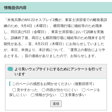
情報提供内容
「米海兵隊のMV-22オスプレイ2機が、東富士演習場での離発着訓
練のため、9月4日（木曜日）、横田飛行場に補給等のため飛来
し、同日及び5日（金曜日）、東富士演習場において訓練を実施
し、訓練終了後、両日とも横田飛行場に補給等のため飛来する可
能性がある。」旨、8月21日（木曜日）にお知らせしていました
が、本日、米側より、本計画について、「運用上の都合により中
止とする。」旨の連絡がありましたので、お知らせします。
より良いウェブサイトにするためにアンケートを行って
います
このページの感想をお聞かせください（複数回答可）
見やすかった
内容が分かりにくい
ページを
探しにくい
情報が少ない
文章量が多い
送信