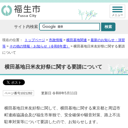
メニュー
サイト内検索
現在の位置：
トップページ
>
市政情報
>
横田基地関連
>
最新のお知らせ・演習
等
>
その他の情報・お知らせ（令和8年度）
> 横田基地日米友好祭に関する要請
について
横田基地日米友好祭に関する要請について
ページ番号1021282
更新日 令和8年5月11日
横田基地日米友好祭に関して、横田基地に関する東京都と周辺市
町連絡協議会及び福生市単独で、安全確保や騒音対策、路上不法
駐車対策等について要請したので、お知らせします。