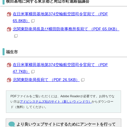
横田基地に関する東京都と周辺市町連絡協議会
在日米軍横田基地第374空輸航空団司令官宛て （PDF
65.8KB）
北関東防衛局長及び横田防衛事務所長宛て （PDF 65.0KB）
福生市
在日米軍横田基地第374空輸航空団司令官宛て （PDF
47.7KB）
北関東防衛局長宛て （PDF 26.5KB）
PDFファイルをご覧いただくには、Adobe Readerが必要です。お持ちでな
い方は
アドビシステムズ社のサイト（新しいウィンドウ）
からダウンロー
ド（無料）してください。
より良いウェブサイトにするためにアンケートを行って