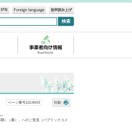
ページ番号1014043
印刷
）
第5期）（案）」へのご意見（パブリックコメ