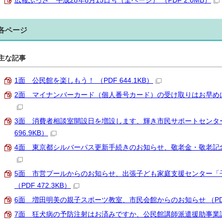
広報ふっさ 平成28年8月15日号（全ページ） （PDF 2.0MB）
各ページ
主な記事
1面 公民館を楽しもう！ （PDF 644.1KB）
2面 マイナンバーカード（個人番号カード）の受け取りはお早めに、9月
3面 消費者相談室開設日を増設します、輝き市民サポートセンター
696.9KB）
4面 東京都シルバーパス更新手続きのお知らせ、敬老金・敬老記念品を
5面 市営プールからのお知らせ、出張子ども家庭支援センター「
（PDF 472.3KB）
6面 増田明美の親子スポーツ教室、市民会館からのお知らせ （PDF 
7面 狂犬病の予防注射はお済みですか、公民館講師派遣援助事業講