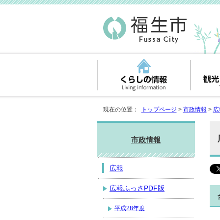
現在の位置：
トップページ
>
市政情報
>
広
市政情報
広報
広報ふっさPDF版
平成28年度