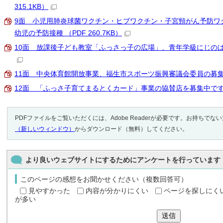
315.1KB）
9面 小児用肺炎球菌ワクチン・ヒブワクチン・子宮頸がん予防ワ
幼児の予防接種 （PDF 260.7KB）
10面 放課後子ども教室「ふっさっ子の広場」、青年学級にじのはらっぱ
11面 中央体育館開放事業、福生市スポーツ振興審議会委員の募集 （P
12面 「ふっさ子育てまるとくカード」事業の協賛店を募集中です （P
PDFファイルをご覧いただくには、Adobe Readerが必要です。お持ちでな
（新しいウィンドウ）
からダウンロード（無料）してください。
より良いウェブサイトにするためにアンケートを行っています
このページの感想をお聞かせください（複数回答可）
見やすかった
内容が分かりにくい
ページを探しにく
が多い
送信