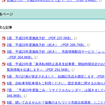
広報ふっさ 平成23年4月1日号（全ページ） （PDF 3.4MB）
各ページ
主な記事
1面 平成23年度施政方針 （PDF 237.0KB）
2面 平成23年度施政方針（続き） （PDF 285.7KB）
3面 平成23年度施政方針（続き）、市政情報配信サービス「ふ
（PDF 304.8KB）
4面 平成23年度「家具転倒防止器具支給事業」開始時期決定のお知
緊急情報を伝達します― （PDF 291.5KB）
5面 市の計画が策定されました、結婚記念品を贈呈します （PDF 25
6面 自転車等駐車場をご利用ください、固定資産に関するお知らせ （P
7面 「平成23年度版ごみ・リサイクルカレンダー」は届きました
346.8KB）
8面 聴いてみませんか？協働のまちづくり市政出前講座、しごとセ