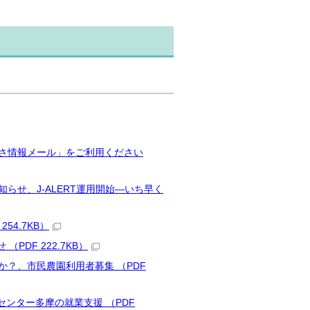
っさ情報メール」をご利用ください
らせ、J-ALERT運用開始―いち早く
4.7KB）
DF 222.7KB）
か？、市民農園利用者募集 （PDF
ンター多摩の就業支援 （PDF