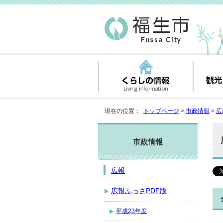
現在の位置：
トップページ
>
市政情報
>
広
市政情報
広報
広報ふっさPDF版
平成23年度