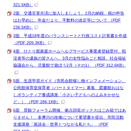
321.5KB）
2面 交通災害共済に加入しましょう、2月の納税、税の申告
はお早めに、年金だより、手数料の改定等について （PDF
236.5KB）
3面 平成18年度のバランスシートと行政コスト計算書を作成
（PDF 209.3KB）
4面 ひとり親家庭ホームヘルプサービス事業者登録受付、戦
没者等の遺族の皆さんへ、3月の女性悩みごと相談、社会福祉
協議会から、児童館で遊ぼう2月（その1） （PDF 312.6KB）
5面 生涯学習ガイド（市民会館催し物インフォメーション、
公民館保育室保育者（パートタイマー）募集、図書館おはな
しボランティア養成講座「小さい子どもへのよみきかせな
ど」） （PDF 286.1KB）
6面 景観フォーラム開催、拠点回収ボックスはごみ箱ではあ
りません！、多摩川の改修について要望書を提出、市民活動
支援講座「座談会・世界とつながる私たち」 （PDF