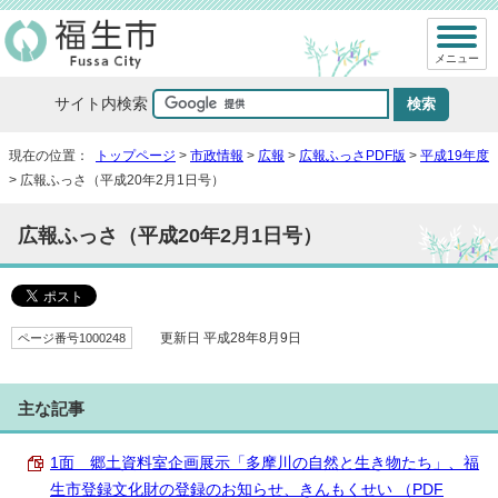
メニュー
サイト内検索
現在の位置：
トップページ
>
市政情報
>
広報
>
広報ふっさPDF版
>
平成19年度
> 広報ふっさ（平成20年2月1日号）
広報ふっさ（平成20年2月1日号）
ページ番号1000248
更新日 平成28年8月9日
主な記事
1面 郷土資料室企画展示「多摩川の自然と生き物たち」、福
生市登録文化財の登録のお知らせ、きんもくせい （PDF