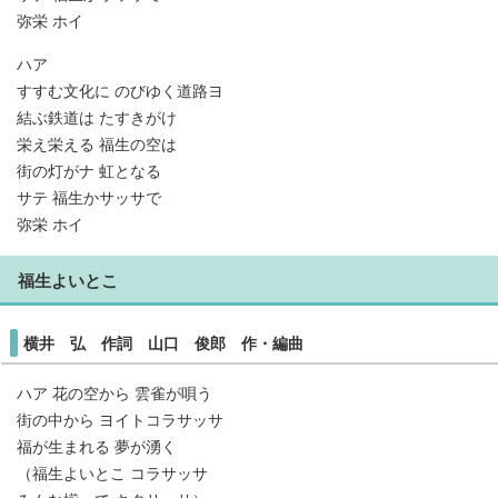
弥栄 ホイ
ハア
すすむ文化に のびゆく道路ヨ
結ぶ鉄道は たすきがけ
栄え栄える 福生の空は
街の灯がナ 虹となる
サテ 福生かサッサで
弥栄 ホイ
福生よいとこ
横井 弘 作詞 山口 俊郎 作・編曲
ハア 花の空から 雲雀が唄う
街の中から ヨイトコラサッサ
福が生まれる 夢が湧く
（福生よいとこ コラサッサ