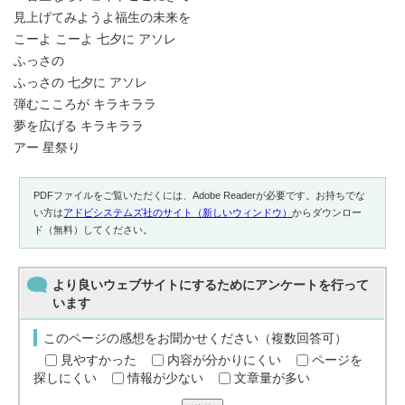
見上げてみようよ福生の未来を
こーよ こーよ 七夕に アソレ
ふっさの
ふっさの 七夕に アソレ
弾むこころが キラキララ
夢を広げる キラキララ
アー 星祭り
PDFファイルをご覧いただくには、Adobe Readerが必要です。お持ちでな
い方は
アドビシステムズ社のサイト（新しいウィンドウ）
からダウンロー
ド（無料）してください。
より良いウェブサイトにするためにアンケートを行って
います
このページの感想をお聞かせください（複数回答可）
見やすかった
内容が分かりにくい
ページを
探しにくい
情報が少ない
文章量が多い