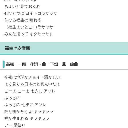
ちょいと見ておくれ
心ひとつに ヨイトコラサッサ
伸びる福生の 晴れ姿
（福生よいとこ コラサッサ
みんな揃って キタサッサ）
福生七夕音頭
高橋 一郎 作詞・曲 下畑 薫 編曲
今夜は地球がチョイト騒がしい
よく見りゃ日本のど真ん中だよ
こーよ こーよ 七夕に アソレ
ふっさの
ふっさの 七夕に アソレ
踊り明かそうよ キラキララ
福が生まれる キラキララ
アー 星祭り