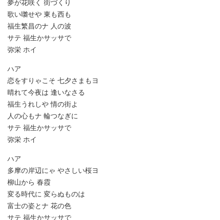
夢が花咲く 街づくり
歌い囃せや 東も西も
福生繁昌のナ 人の波
サテ 福生かサッサで
弥栄 ホイ
ハア
恋をすりゃこそ 七夕さまもヨ
晴れて今夜は 逢いなさる
福生うれしや 情の街よ
人の心もナ 輪つなぎに
サテ 福生かサッサで
弥栄 ホイ
ハア
多摩の岸辺にゃ やさしい桜ヨ
柳山から 春霞
変る時代に 変らぬものは
富士の姿とナ 花の色
サテ 福生かサッサで