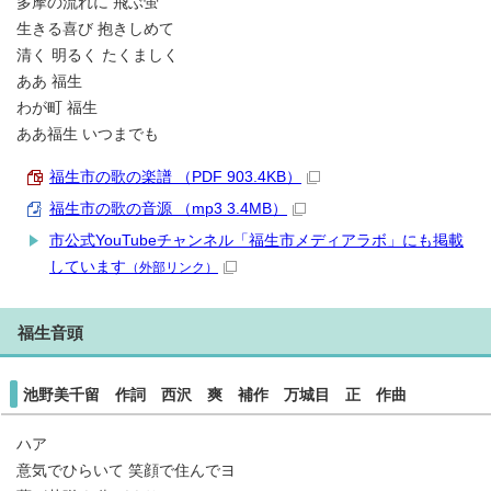
多摩の流れに 飛ぶ蛍
生きる喜び 抱きしめて
清く 明るく たくましく
ああ 福生
わが町 福生
ああ福生 いつまでも
福生市の歌の楽譜 （PDF 903.4KB）
福生市の歌の音源 （mp3 3.4MB）
市公式YouTubeチャンネル「福生市メディアラボ」にも掲載
しています
（外部リンク）
福生音頭
池野美千留 作詞 西沢 爽 補作 万城目 正 作曲
ハア
意気でひらいて 笑顔で住んでヨ