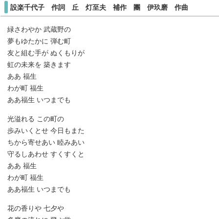
設楽千代子 作詞 丘 灯至夫 補作 團 伊玖磨 作曲
緑さわやか 武蔵野の
夢もゆたかに 弾む町
友と組む手が ぬくもりが
虹の未来を 築きます
ああ 福生
わが町 福生
ああ福生 いつまでも
光溢れる この町の
歩みいくとせ 今日もまた
ちから寄せあい 睦みあい
守るしあわせ すくすくと
ああ 福生
わが町 福生
ああ福生 いつまでも
花の香りや 七夕や