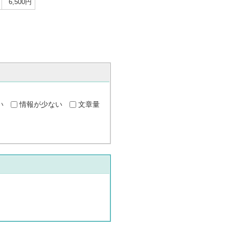
6,500円
い
情報が少ない
文章量