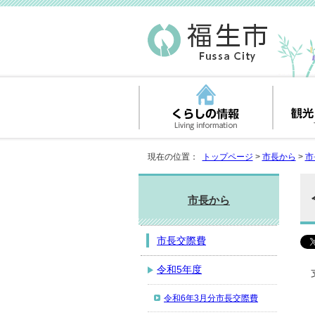
現在の位置：
トップページ
>
市長から
>
市
市長から
市長交際費
令和5年度
令和6年3月分市長交際費