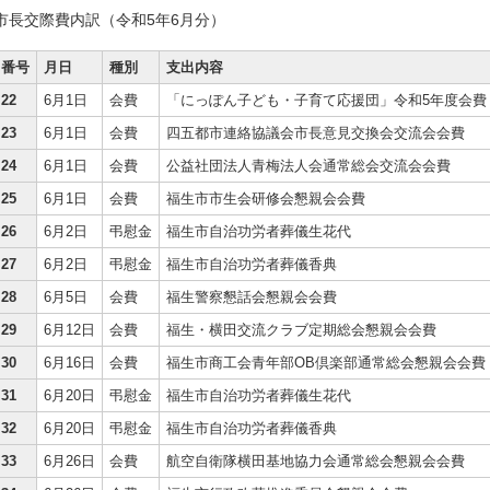
市長交際費内訳（令和5年6月分）
番号
月日
種別
支出内容
22
6月1日
会費
「にっぽん子ども・子育て応援団」令和5年度会費
23
6月1日
会費
四五都市連絡協議会市長意見交換会交流会会費
24
6月1日
会費
公益社団法人青梅法人会通常総会交流会会費
25
6月1日
会費
福生市市生会研修会懇親会会費
26
6月2日
弔慰金
福生市自治功労者葬儀生花代
27
6月2日
弔慰金
福生市自治功労者葬儀香典
28
6月5日
会費
福生警察懇話会懇親会会費
29
6月12日
会費
福生・横田交流クラブ定期総会懇親会会費
30
6月16日
会費
福生市商工会青年部OB倶楽部通常総会懇親会会費
31
6月20日
弔慰金
福生市自治功労者葬儀生花代
32
6月20日
弔慰金
福生市自治功労者葬儀香典
33
6月26日
会費
航空自衛隊横田基地協力会通常総会懇親会会費