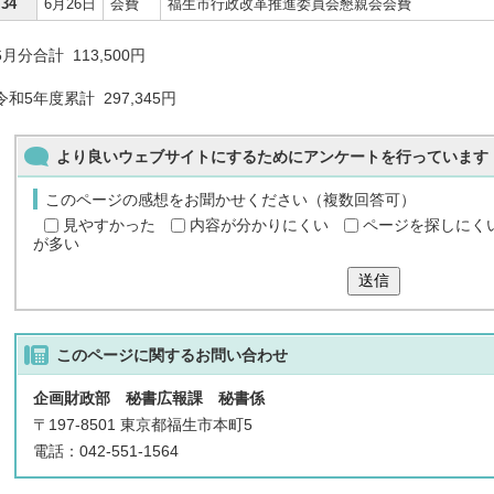
34
6月26日
会費
福生市行政改革推進委員会懇親会会費
6月分合計 113,500円
令和5年度累計 297,345円
より良いウェブサイトにするためにアンケートを行っています
このページの感想をお聞かせください（複数回答可）
見やすかった
内容が分かりにくい
ページを探しにく
が多い
送信
このページに関する
お問い合わせ
企画財政部 秘書広報課 秘書係
〒197-8501 東京都福生市本町5
電話：042-551-1564