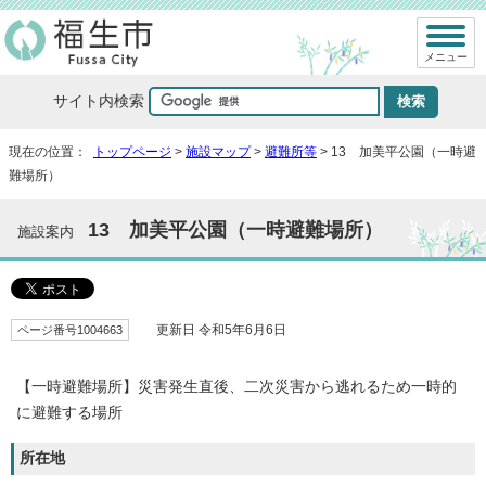
メニュー
サイト内検索
現在の位置：
トップページ
>
施設マップ
>
避難所等
> 13 加美平公園（一時避
難場所）
13 加美平公園（一時避難場所）
施設案内
ページ番号1004663
更新日 令和5年6月6日
【一時避難場所】災害発生直後、二次災害から逃れるため一時的
に避難する場所
所在地