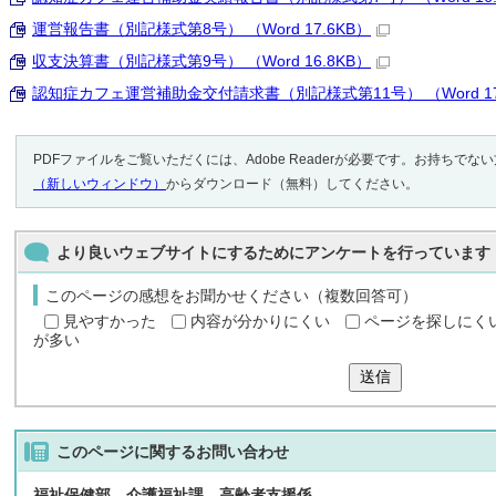
運営報告書（別記様式第8号） （Word 17.6KB）
収支決算書（別記様式第9号） （Word 16.8KB）
認知症カフェ運営補助金交付請求書（別記様式第11号） （Word 17
PDFファイルをご覧いただくには、Adobe Readerが必要です。お持ちでな
（新しいウィンドウ）
からダウンロード（無料）してください。
より良いウェブサイトにするためにアンケートを行っています
このページの感想をお聞かせください（複数回答可）
見やすかった
内容が分かりにくい
ページを探しにく
が多い
送信
このページに関する
お問い合わせ
福祉保健部 介護福祉課 高齢者支援係