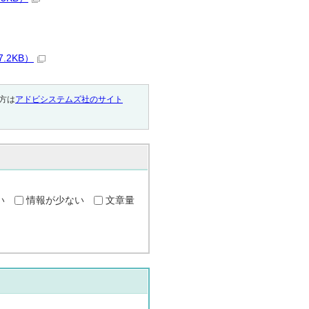
.2KB）
い方は
アドビシステムズ社のサイト
い
情報が少ない
文章量